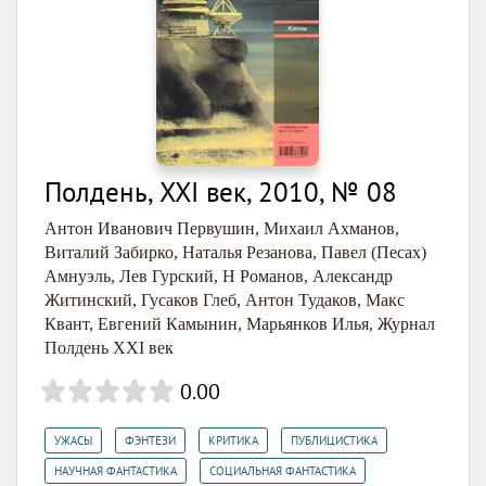
Полдень, XXI век, 2010, № 08
Антон Иванович Первушин
,
Михаил Ахманов
,
Виталий Забирко
,
Наталья Резанова
,
Павел (Песах)
Амнуэль
,
Лев Гурский
,
Н Романов
,
Александр
Житинский
,
Гусаков Глеб
,
Антон Тудаков
,
Макс
Квант
,
Евгений Камынин
,
Марьянков Илья
,
Журнал
Полдень XXI век
0.00
,
,
,
,
УЖАСЫ
ФЭНТЕЗИ
КРИТИКА
ПУБЛИЦИСТИКА
,
,
НАУЧНАЯ ФАНТАСТИКА
СОЦИАЛЬНАЯ ФАНТАСТИКА