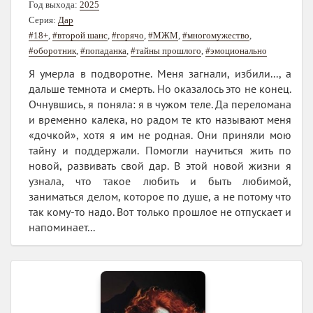
Год выхода:
2025
Серия:
Дар
#18+
,
#второй шанс
,
#горячо
,
#МЖМ
,
#многомужество
,
#оборотник
,
#попаданка
,
#тайны прошлого
,
#эмоционально
Я умерла в подворотне. Меня загнали, избили..., а
дальше темнота и смерть. Но оказалось это не конец.
Очнувшись, я поняла: я в чужом теле. Да переломана
и временно калека, но радом те кто называют меня
«дочкой», хотя я им не родная. Они приняли мою
тайну и поддержали. Помогли научиться жить по
новой, развивать свой дар. В этой новой жизни я
узнала, что такое любить и быть любимой,
заниматься делом, которое по душе, а не потому что
так кому-то надо. Вот только прошлое не отпускает и
напоминает...