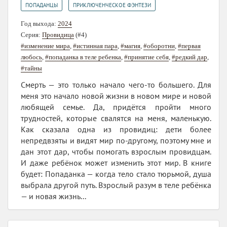
,
ПОПАДАНЦЫ
ПРИКЛЮЧЕНЧЕСКОЕ ФЭНТЕЗИ
Год выхода:
2024
Серия:
Провидица
(#4)
#изменение мира
,
#истинная пара
,
#магия
,
#оборотни
,
#первая
любось
,
#попаданка в теле ребенка
,
#принятие себя
,
#редкий дар
,
#тайны
Смерть — это только начало чего-то большего. Для
меня это начало новой жизни в новом мире и новой
любящей семье. Да, придётся пройти много
трудностей, которые свалятся на меня, маленькую.
Как сказала одна из провидиц: дети более
непредвзяты и видят мир по-другому, поэтому мне и
дан этот дар, чтобы помогать взрослым провидцам.
И даже ребёнок может изменить этот мир. В книге
будет: Попаданка — когда тело стало тюрьмой, душа
выбрала другой путь. Взрослый разум в теле ребёнка
— и новая жизнь...