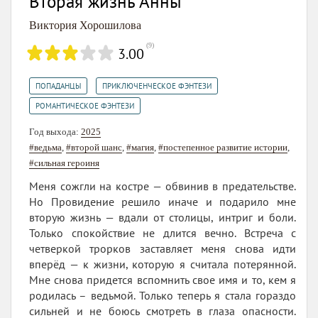
Вторая жизнь Анны
Виктория Хорошилова
(
9
)
3.00
,
,
ПОПАДАНЦЫ
ПРИКЛЮЧЕНЧЕСКОЕ ФЭНТЕЗИ
РОМАНТИЧЕСКОЕ ФЭНТЕЗИ
Год выхода:
2025
#ведьма
,
#второй шанс
,
#магия
,
#постепенное развитие истории
,
#сильная героиня
Меня сожгли на костре — обвинив в предательстве.
Но Провидение решило иначе и подарило мне
вторую жизнь — вдали от столицы, интриг и боли.
Только спокойствие не длится вечно. Встреча с
четверкой трорков заставляет меня снова идти
вперёд — к жизни, которую я считала потерянной.
Мне снова придется вспомнить свое имя и то, кем я
родилась – ведьмой. Только теперь я стала гораздо
сильней и не боюсь смотреть в глаза опасности.