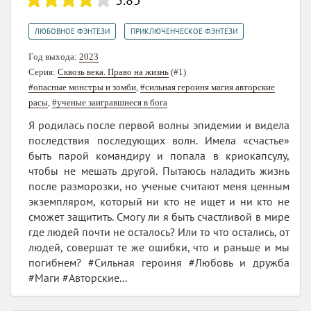
3.85
,
ЛЮБОВНОЕ ФЭНТЕЗИ
ПРИКЛЮЧЕНЧЕСКОЕ ФЭНТЕЗИ
Год выхода:
2023
Серия:
Сквозь века. Право на жизнь
(#1)
#опасные монстры и зомби
,
#сильная героиня магия авторские
расы
,
#ученые заигравшиеся в бога
Я родилась после первой волны эпидемии и видела
последствия последующих волн. Имела «счастье»
быть парой командиру и попала в криокапсулу,
чтобы не мешать другой. Пытаюсь наладить жизнь
после разморозки, но ученые считают меня ценным
экземпляром, который ни кто не ищет и ни кто не
сможет защитить. Смогу ли я быть счастливой в мире
где людей почти не осталось? Или то что остались, от
людей, совершат те же ошибки, что и раньше и мы
погибнем? #Сильная героиня #Любовь и дружба
#Маги #Авторские...