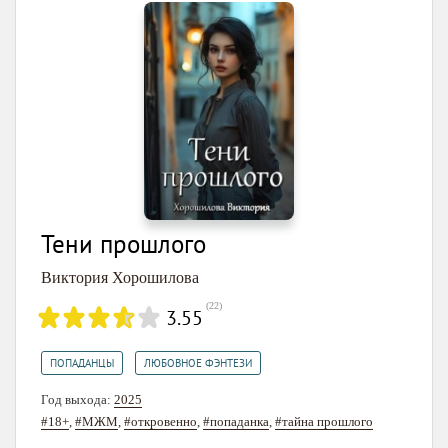
Тени прошлого
Виктория Хорошилова
(
22
)
3.55
,
ПОПАДАНЦЫ
ЛЮБОВНОЕ ФЭНТЕЗИ
Год выхода:
2025
#18+
,
#МЖМ
,
#откровенно
,
#попаданка
,
#тайна прошлого