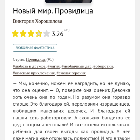
Новый мир. Провидица
Виктория Хорошилова
(
34
)
3.26
ЛЮБОВНАЯ ФАНТАСТИКА
Серия:
Провидица
(#1)
#любовь и дружба
,
#магия
,
#необычный дар
,
#оборотни
,
#опасные приключения
,
#смелая героиня
— Мы, конечно, можем ее наградить, но не думаю,
что она оценит. — О, поверьте она оценит. Девочка
хоть очень юна по годам. Но разумом она гораздо
старше. Это благодаря ей, переловили извращенцев,
любивших маленьких девочек. И благодаря ей
нашли сеть работорговли. А скольких бандитов ее
дед с отцом арестовали! И все хотели использовать
ребенка для своей выгоды как провидца. У нее
даже магия уже открылась, полностью! И это в таком