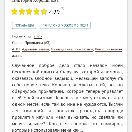
Виктория Хорошилова
(
7
)
4.29
,
ПОПАДАНЦЫ
ПРИКЛЮЧЕНЧЕСКОЕ ФЭНТЕЗИ
Год выхода:
2025
Серия:
Провидица
(#5)
#18+
,
#древние тайны
,
#попаданка с проклятием
,
#шанс на новую
жизнь
Случайное доброе дело стало началом моей
бесконечной одиссеи. Старушка, которой я помогла,
оказалась злобной ведьмой, желающей заполучить
себе новое тело. Конечно, я отказала ей, но это
обернулось проклятием, которое теперь управляет
всей моей жизнью. Теперь я не могу оставаться на
одном месте, если там во мне не нуждаются. Тысячи
лет скитаний и попыток разгадать природу
проклятия научили меня выживать, но сделали ли
меня сильнее? Когда я сбежала от вампиров,
которые использовали меня как...