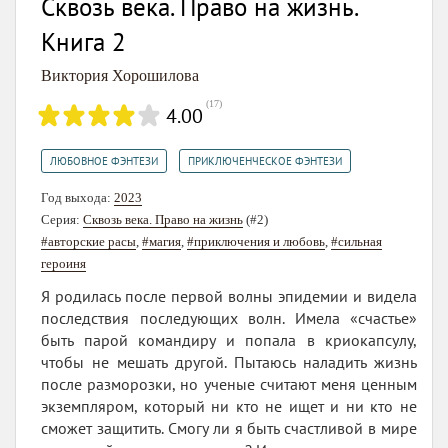
Сквозь века. Право на жизнь.
Книга 2
Виктория Хорошилова
(
17
)
4.00
,
ЛЮБОВНОЕ ФЭНТЕЗИ
ПРИКЛЮЧЕНЧЕСКОЕ ФЭНТЕЗИ
Год выхода:
2023
Серия:
Сквозь века. Право на жизнь
(#2)
#авторские расы
,
#магия
,
#приключения и любовь
,
#сильная
героиня
Я родилась после первой волны эпидемии и видела
последствия последующих волн. Имела «счастье»
быть парой командиру и попала в криокапсулу,
чтобы не мешать другой. Пытаюсь наладить жизнь
после разморозки, но ученые считают меня ценным
экземпляром, который ни кто не ищет и ни кто не
сможет защитить. Смогу ли я быть счастливой в мире