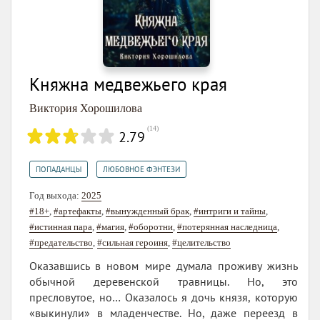
Княжна медвежьего края
Виктория Хорошилова
(
14
)
2.79
,
ПОПАДАНЦЫ
ЛЮБОВНОЕ ФЭНТЕЗИ
Год выхода:
2025
#18+
,
#артефакты
,
#вынужденный брак
,
#интриги и тайны
,
#истинная пара
,
#магия
,
#оборотни
,
#потерянная наследница
,
#предательство
,
#сильная героиня
,
#целительство
Оказавшись в новом мире думала проживу жизнь
обычной деревенской травницы. Но, это
пресловутое, но… Оказалось я дочь князя, которую
«выкинули» в младенчестве. Но, даже переезд в