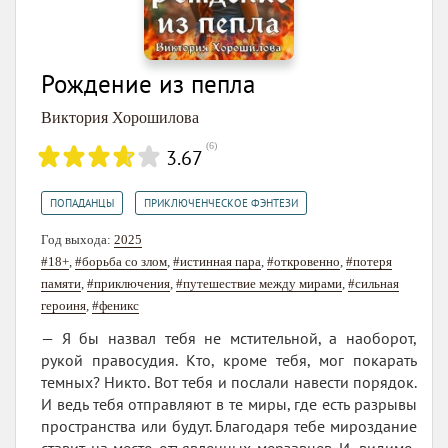
Рождение из пепла
Виктория Хорошилова
(
6
)
3.67
,
ПОПАДАНЦЫ
ПРИКЛЮЧЕНЧЕСКОЕ ФЭНТЕЗИ
Год выхода:
2025
#18+
,
#борьба со злом
,
#истинная пара
,
#откровенно
,
#потеря
памяти
,
#приключения
,
#путешествие между мирами
,
#сильная
героиня
,
#феникс
— Я бы назвал тебя не мстительной, а наоборот,
рукой правосудия. Кто, кроме тебя, мог покарать
темных? Никто. Вот тебя и послали навести порядок.
И ведь тебя отправляют в те миры, где есть разрывы
пространства или будут. Благодаря тебе мироздание
ставит на место отъявленных мерзавцев. И, видимо,