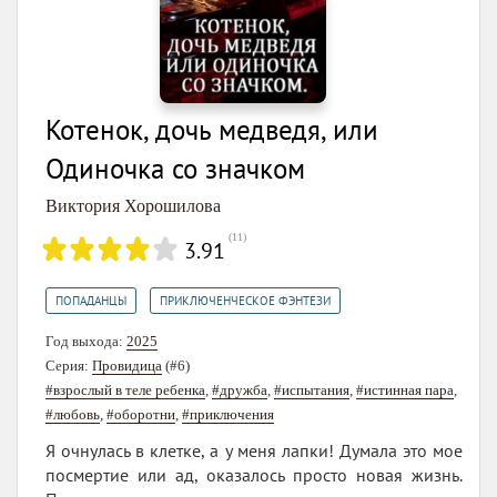
Котенок, дочь медведя, или
Одиночка со значком
Виктория Хорошилова
(
11
)
3.91
,
ПОПАДАНЦЫ
ПРИКЛЮЧЕНЧЕСКОЕ ФЭНТЕЗИ
Год выхода:
2025
Серия:
Провидица
(#6)
#взрослый в теле ребенка
,
#дружба
,
#испытания
,
#истинная пара
,
#любовь
,
#оборотни
,
#приключения
Я очнулась в клетке, а у меня лапки! Думала это мое
посмертие или ад, оказалось просто новая жизнь.