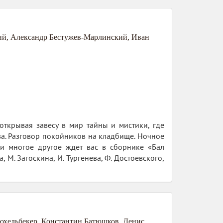
ий
,
Александр Бестужев-Марлинский
,
Иван
открывая завесу в мир тайны и мистики, где
а. Разговор покойников на кладбище. Ночное
 и многое другое ждет вас в сборнике «Бал
, М. Загоскина, И. Тургенева, Ф. Достоевского,
юхельбекер
,
Константин Батюшков
,
Денис