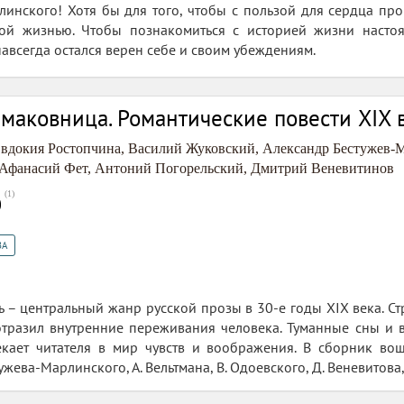
линского! Хотя бы для того, чтобы с пользой для сердца пров
ой жизнью. Чтобы познакомиться с историей жизни настоя
навсегда остался верен себе и своим убеждениям.
маковница. Романтические повести XIX 
вдокия Ростопчина
,
Василий Жуковский
,
Александр Бестужев-
Афанасий Фет
,
Антоний Погорельский
,
Дмитрий Веневитинов
(
1
)
0
ЗА
ь – центральный жанр русской прозы в 30-е годы XIX века. 
отразил внутренние переживания человека. Туманные сны и 
лекает читателя в мир чувств и воображения. В сборник во
жева-Марлинского, А. Вельтмана, В. Одоевского, Д. Веневитова, Е.