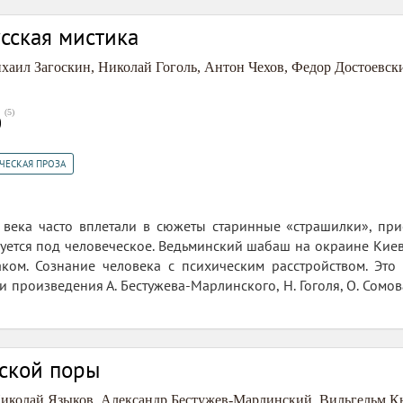
усская мистика
хаил Загоскин
,
Николай Гоголь
,
Антон Чехов
,
Федор Достоевск
в
(
5
)
0
ЧЕСКАЯ ПРОЗА
 века часто вплетали в сюжеты старинные «страшилки», при
ется под человеческое. Ведьминский шабаш на окраине Киев
аком. Сознание человека с психическим расстройством. Это
и произведения А. Бестужева-Марлинского, Н. Гоголя, О. Сомова
ской поры
иколай Языков
,
Александр Бестужев-Марлинский
,
Вильгельм К