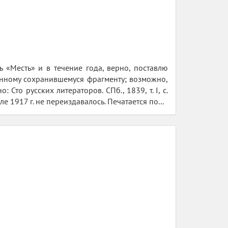
ь «Месть» и в течение года, верно, поставлю
енному сохранившемуся фрагменту; возможно,
то русских литераторов. СПб., 1839, т. I, с.
сле 1917 г. не переиздавалось. Печатается по...