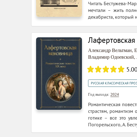
Читать Бестужева-Мар
мечтали – жить полн
декабриста, который 
Лафертовская 
Александр Вельтман
,
Е
Владимир Одоевский
,
5.0
РУССКАЯ КЛАССИЧЕСКАЯ ПРО
Год выхода:
2024
Романтическая повест
страстям, романтизм 
готике – все это ув
Погорельского, А. Бесту