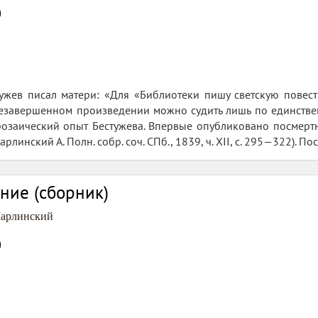
0
тужев писал матери: «Для «Библиотеки пишу светскую повест
 незавершенном произведении можно судить лишь по единств
заический опыт Бестужева. Впервые опубликовано посмертно: С
рлинский А. Полн. собр. соч. СПб., 1839, ч. XII, с. 295—322). По
ние (сборник)
Марлинский
0