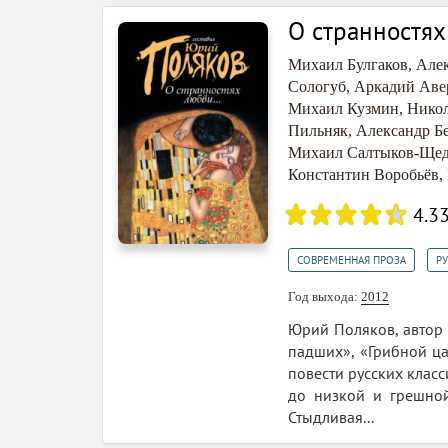
О странностях
Михаил Булгаков
,
Алек
Сологуб
,
Аркадий Аве
Михаил Кузмин
,
Никол
Пильняк
,
Александр Б
Михаил Салтыков-Ще
Константин Воробьёв
,
4.3
,
СОВРЕМЕННАЯ ПРОЗА
Р
Год выхода:
2012
Юрий Поляков, автор 
падших», «Грибной ца
повести русских клас
до низкой и грешной
Стыдливая...