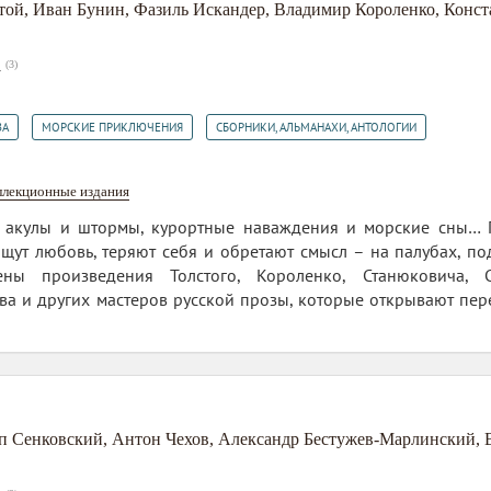
той
,
Иван Бунин
,
Фазиль Искандер
,
Владимир Короленко
,
Конст
(
3
)
7
,
,
ЗА
МОРСКИЕ ПРИКЛЮЧЕНИЯ
СБОРНИКИ, АЛЬМАНАХИ, АНТОЛОГИИ
ллекционные издания
 акулы и штормы, курортные наваждения и морские сны… Г
щут любовь, теряют себя и обретают смысл – на палубах, под 
ены произведения Толстого, Короленко, Станюковича, С
ова и других мастеров русской прозы, которые открывают пе
п Сенковский
,
Антон Чехов
,
Александр Бестужев-Марлинский
,