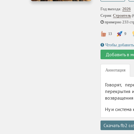
Год выхода:
2026
Серия:
Строитель
(
примерно 233 стр.
13
9
Чтобы добавить
Добавить в м
Аннотация
Говорят, пе
перекрытия и
возвращения 
Ну и система 
Скачать fb2
0.8