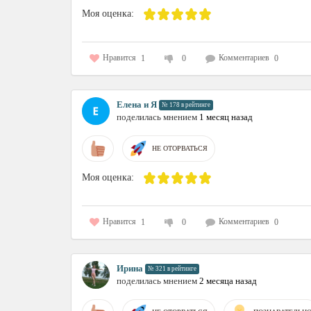
Моя оценка:
Нравится
Комментариев
1
0
0
Елена и Я
№ 178 в рейтинге
поделилась мнением
1 месяц назад
НЕ ОТОРВАТЬСЯ
Моя оценка:
Нравится
Комментариев
1
0
0
Ирина
№ 321 в рейтинге
поделилась мнением
2 месяца назад