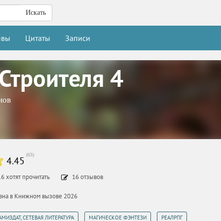
Искать
ывы
Цитаты
Записи
 Строителя 4
нов
(
63
)
4.45
16
хотят прочитать
16
отзывов
тана в Книжном вызове 2026
,
,
АМИЗДАТ, СЕТЕВАЯ ЛИТЕРАТУРА
МАГИЧЕСКОЕ ФЭНТЕЗИ
РЕАЛРПГ