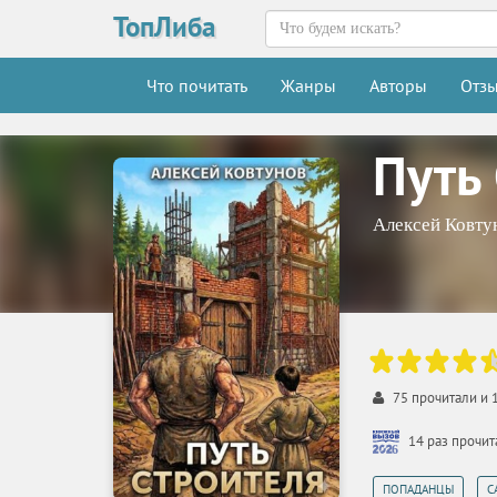
ТопЛиба
Что почитать
Жанры
Авторы
Отз
Путь
Алексей Ковту
75
прочитали и
14 раз прочи
,
ПОПАДАНЦЫ
С