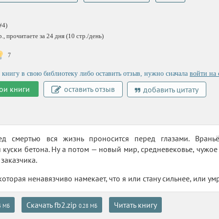
#4)
, прочитаете за 24 дня (10 стр./день)
7
 книгу в свою библиотеку либо оставить отзыв, нужно сначала
войти на 
ои книги
оставить отзыв
добавить цитату
ред смертью вся жизнь проносится перед глазами. Врань
 куски бетона. Ну а потом — новый мир, средневековье, чужое 
заказчика.
которая ненавязчиво намекает, что я или стану сильнее, или умру
Скачать fb2.zip
Читать книгу
3 МБ
0.28 МБ