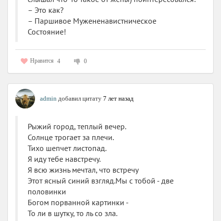
так? Фанатов музыки или спорта взять - да тож самое,
– Это как?
только тема иная. У Громыко и Уланова такие сцены
– Паршивое Мужененавистническое
описаны с явным преувеличением, кое-где перегибая
Состояние!
настолько, что в некоторых моментах за авторов
становится неловко.
Нравится
4
0
Ну и на десерт - главные герои! Рыбяты, эт что-то с
чем-то! Супер-блондинка и супер-парень. Блондинка
Леночка работает на такой должности, что у неё за
время практической деятельности нервы должны
admin
добавил цитату
7 лет назад
превратиться в стальные канаты, а она сама в
железного человека в железную леди. И похлеще, чем
Рыжий город, теплый вечер.
Тэтчер. А она истерит, визжит и тупит в самые
Солнце трогает за плечи.
неподходящие моменты. Парнишка же не лыком шит.
Тихо шепчет листопад.
У него неоконченное высшее за плечами, разбитое
Я иду тебе навстречу.
сердце от предательства любви и служба в Чечне,
Я всю жизнь мечтал, что встречу
закончившаяся контузией и моральной травмой.
Этот ясный синий взгляд.Мы с тобой - две
Посему он периодически отмороженный, выражается
половинки
как быдло ("фифа, цацки"), но при этом честный,
Богом порванной картинки -
бесстрашный и суперменистый. Ну посудите сами,
То ли в шутку, то ль со зла.
парнишке всего-то годков 22-23, а он уже отлично