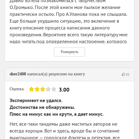
Давно хотела познакомиться с творчеством
О.Громыко. После этой книги мое пылкое желание
практически остыло. Про А.Уланова пока не слышала.
Еще больше ухудшило ситуацию, это включение в
книгу описание процесса написания данного
произведения. Вероятнее всего такую литературу мне
надо читать под определенное настроение, которого
в этот раз не было.
Развернуть
Принудительное партнерство травмированного
военными действиями парня и блондинистой (вроде
как исключительно по цвету волос, а не по диагнозу)
sher2408
написал(а) рецензию на книгу
сотрудницы организации "Гос.охраны нежити",
35
направленное на реабилитацию первого,
оборачивается расследованием совсем
3.00
Оценка:
негосударственного дела. Идея часто встречающаяся,
Эксперимент не удался.
но в данном исполнении меня раздражали диалоги и
Достоинства не обнаружены.
взаимоотношения между всеми персонажами. Такое
Плюс на минус как ни крути, а дает минус.
ощущение, что всем персонажам лет по 14-17. Вроде
должен быть жизненный опыт, навыки работы с
Нет, все-таки тандемы даже маститых авторов не
человеческими и нечеловеческими представителями.
всегда хороши. Вот и здесь, вроде бы и сочетание
По факту все действуют буром, всех под одну
выигрышное — городское фэнтези и детектив, все