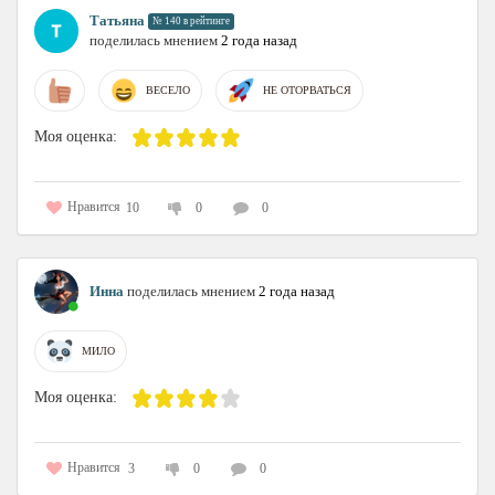
Татьяна
№ 140 в рейтинге
поделилась мнением
2 года назад
ВЕСЕЛО
НЕ ОТОРВАТЬСЯ
Моя оценка:
Нравится
10
0
0
Инна
поделилась мнением
2 года назад
МИЛО
Моя оценка:
Нравится
3
0
0