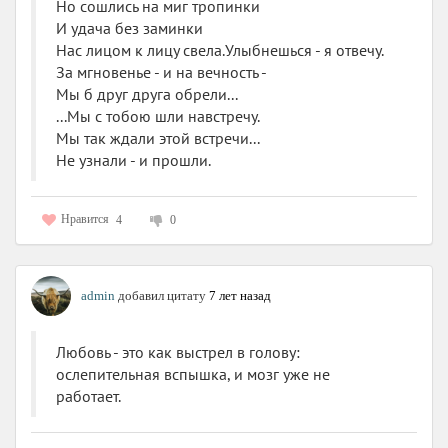
Но сошлись на миг тропинки
знает историю (прям учил на историческом, пока не
И удача без заминки
выперли за неуспеваемость - такой вот нонсенс), умеет
Нас лицом к лицу свела.Улыбнешься - я отвечу.
летать на вертолете, хотя служил в других войсках,
За мгновенье - и на вечность -
отлично разбирается во взрывснарядах и вообще.
Мы б друг друга обрели...
Круть! Настоящий сказочный богатырь. Ну и любовь
...Мы с тобою шли навстречу.
тут естественно наличествует. Куда ж без любовной
Мы так ждали этой встречи...
линии? Никуда.
Не узнали - и прошли.
Такая вот книжечка. Думаю, что это все же пародия.
Средненькая пародия на юмористические детективы
Нравится
4
0
и детективное фэнтези. Потому как, если это они
серьёзно, то все очень и очень печально. Могла бы
поставить четыре звезды, но слишком уж раздражал
главный герой. И иногда очень хотелось закрыть книгу
admin
добавил цитату
7 лет назад
и больше не открывать.
Любовь - это как выстрел в голову:
ослепительная вспышка, и мозг уже не
работает.