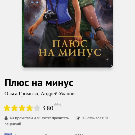
Плюс на минус
Ольга Громыко
,
Андрей Уланов
(
99+
)
3.80
64
прочитали и
41
хотят прочитать
16
отзывов
и
10
рецензий