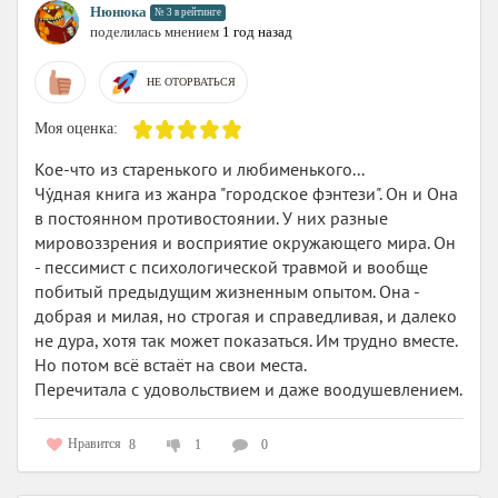
Нюнюка
№ 3 в рейтинге
поделилась мнением
1 год назад
НЕ ОТОРВАТЬСЯ
Моя оценка:
Кое-что из старенького и любименького...
Чу́дная книга из жанра "городское фэнтези". Он и Она
в постоянном противостоянии. У них разные
мировоззрения и восприятие окружающего мира. Он
- пессимист с психологической травмой и вообще
побитый предыдущим жизненным опытом. Она -
добрая и милая, но строгая и справедливая, и далеко
не дура, хотя так может показаться. Им трудно вместе.
Но потом всё встаёт на свои места.
Перечитала с удовольствием и даже воодушевлением.
Нравится
8
1
0