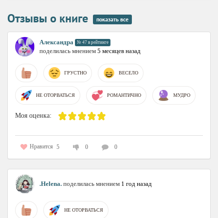
Отзывы о книге
показать все
Александра
№ 47 в рейтинге
поделилась мнением
5 месяцев назад
ГРУСТНО
ВЕСЕЛО
НЕ ОТОРВАТЬСЯ
РОМАНТИЧНО
МУДРО
Моя оценка:
Нравится
5
0
0
.Helena.
поделилась мнением
1 год назад
НЕ ОТОРВАТЬСЯ