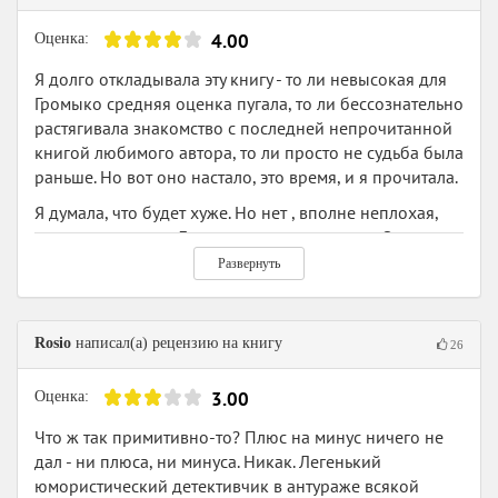
4.00
Оценка:
Я долго откладывала эту книгу - то ли невысокая для
Громыко средняя оценка пугала, то ли бессознательно
растягивала знакомство с последней непрочитанной
книгой любимого автора, то ли просто не судьба была
раньше. Но вот оно настало, это время, и я прочитала.
Я думала, что будет хуже. Но нет , вполне неплохая,
проходная книга. Да, другие произведения Ольги
Громыко гораздо лучше, а с Андреем Улановым
Развернуть
практически и не знакома. Но и эта книга не
вызывала у меня отторжения или раздражения. Герои
получились шаблонными и временами вели себя как
Rosio
написал(а) рецензию на книгу
26
дети.
История получилась забавной, местами наивной и,
3.00
Оценка:
чего уж скрывать, довольно предсказуемой в плане
Что ж так примитивно-то? Плюс на минус ничего не
отношений героев. Лена работала инспектором
дал - ни плюса, ни минуса. Никак. Легенький
Государственной охраны нежити, а в остальном была
юмористический детективчик в антураже всякой
обычной девушкой. Только-только рассталась с