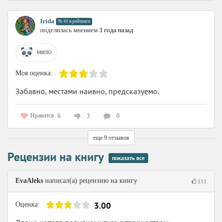
Irida
№ 41 в рейтинге
поделилась мнением
3 года назад
МИЛО
Моя оценка:
Забавно, местами наивно, предсказуемо.
Нравится
6
3
0
еще 9 отзывов
Рецензии на книгу
показать все
EvaAleks
написал(а) рецензию на книгу
111
3.00
Оценка: