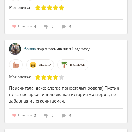
Моя оценка:
Нравится
4
0
0
Ариша
поделилась мнением
1 год назад
ВЕСЕЛО
В ОТПУСК
Моя оценка:
Перечитала, даже слегка поностальгировала) Пусть и
не самая яркая и цепляющая история у авторов, но
забавная и легкочитаемая.
Нравится
3
0
0