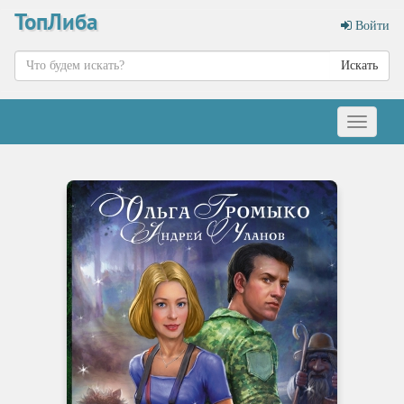
ТопЛиба
Войти
Искать
Меню