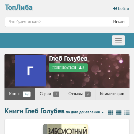
ТопЛиба
Войти
Искать
Меню
Глеб Голубев
ПОДПИСАТЬСЯ
3
Книги
Серии
Отзывы
Комментарии
49
7
9
Книги Глеб Голубев
по дате добавления