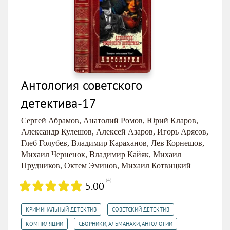
Антология советского
детектива-17
Сергей Абрамов
,
Анатолий Ромов
,
Юрий Кларов
,
Александр Кулешов
,
Алексей Азаров
,
Игорь Арясов
,
Глеб Голубев
,
Владимир Караханов
,
Лев Корнешов
,
Михаил Черненок
,
Владимир Кайяк
,
Михаил
Прудников
,
Октем Эминов
,
Михаил Котвицкий
(
4
)
5.00
,
,
КРИМИНАЛЬНЫЙ ДЕТЕКТИВ
СОВЕТСКИЙ ДЕТЕКТИВ
,
КОМПИЛЯЦИИ
СБОРНИКИ, АЛЬМАНАХИ, АНТОЛОГИИ