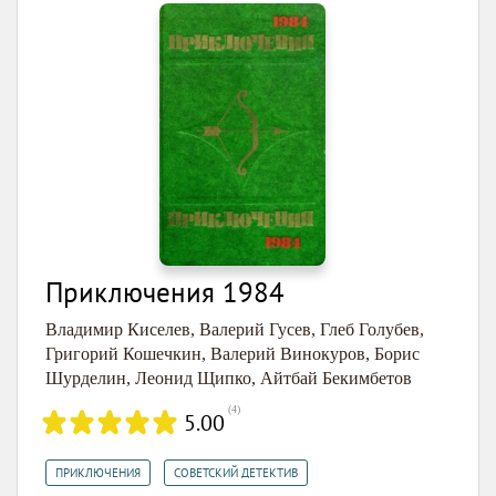
Приключения 1984
Владимир Киселев
,
Валерий Гусев
,
Глеб Голубев
,
Григорий Кошечкин
,
Валерий Винокуров
,
Борис
Шурделин
,
Леонид Щипко
,
Айтбай Бекимбетов
(
4
)
5.00
,
ПРИКЛЮЧЕНИЯ
СОВЕТСКИЙ ДЕТЕКТИВ