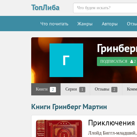
ТопЛиба
Что почитать
Жанры
Авторы
Отз
Гринбер
ПОДПИСАТЬСЯ
2
Книги
Серии
Отзывы
Комм
2
1
2
Книги Гринберг Мартин
Приключения 
Ллойд Биггл-младший