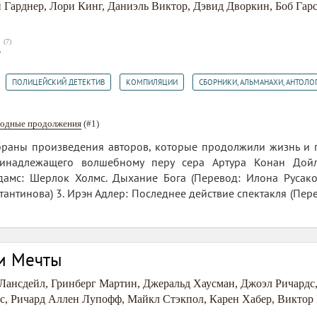
 Гарднер
,
Лори Кинг
,
Даниэль Виктор
,
Дэвид Дворкин
,
Боб Гар
(
7
)
3
,
,
,
ПОЛИЦЕЙСКИЙ ДЕТЕКТИВ
КОМПИЛЯЦИИ
СБОРНИКИ, АЛЬМАНАХИ, АНТОЛО
бодные продолжения
(#1)
браны произведения авторов, которые продолжили жизнь и 
инадлежащего волшебному перу сера Артура Конан Дойла
Адамс: Шерлок Холмс. Дыхание Бога (Перевод: Илона Русако
тантинова) 3. Ирэн Адлер: Последнее действие спектакля (Пер
и Мечты
Лансдейл
,
Гринберг Мартин
,
Джеральд Хаусман
,
Джоэл Ричардс
с
,
Ричард Аллен Лупофф
,
Майкл Стэкпол
,
Карен Хабер
,
Виктор