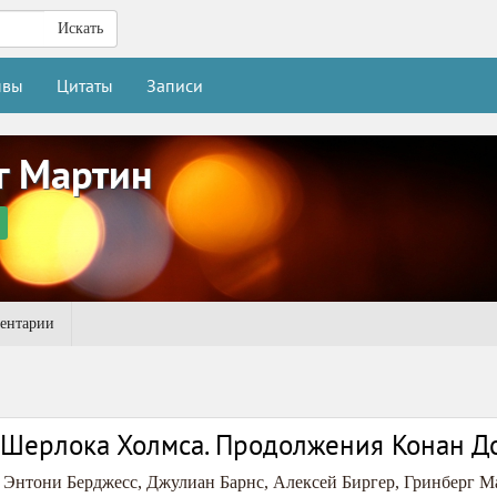
Искать
ывы
Цитаты
Записи
г Мартин
ентарии
Шерлока Холмса. Продолжения Конан До
,
Энтони Берджесс
,
Джулиан Барнс
,
Алексей Биргер
,
Гринберг М