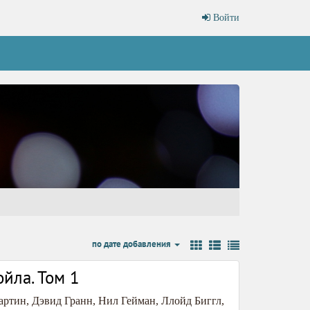
Войти
по дате добавления
йла. Том 1
артин
,
Дэвид Гранн
,
Нил Гейман
,
Ллойд Биггл
,