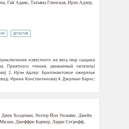
сиа
,
Гай Адамс
,
Татьяна Глинская
,
Ирэн Адлер
,
,
ГИИ
ДЕТЕКТИВ
приключения известного на весь мир сыщика
. Приятного чтения, уважаемый читатель!
ва) 2. Ирэн Адлер: Бриллиантовое ожерелье
евод: Ирина Константинова) 4. Джулиан Барнс:
,
Джек Холдеман
,
Уолтер Йон Уильямс
,
Джейн
 Милан
,
Джеффри Карвер
,
Ларри Сегрифф
,