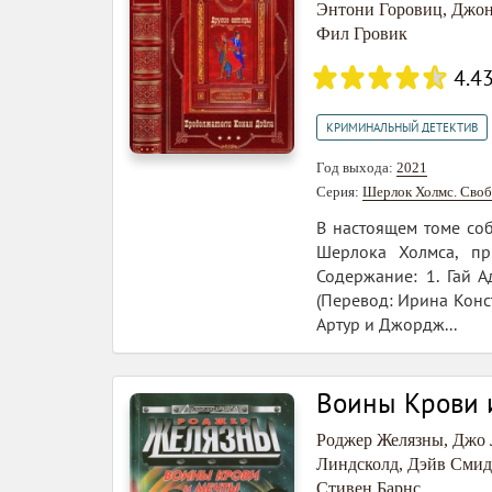
Энтони Горовиц
,
Джон
Фил Гровик
4.4
КРИМИНАЛЬНЫЙ ДЕТЕКТИВ
Год выхода:
2021
Серия:
Шерлок Холмс. Сво
В настоящем томе со
Шерлока Холмса, пр
Содержание: 1. Гай 
(Перевод: Ирина Конс
Артур и Джордж...
Воины Крови 
Роджер Желязны
,
Джо 
Линдсколд
,
Дэйв Смид
Стивен Барнс