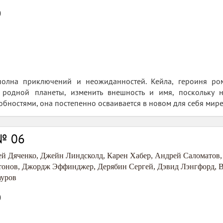
0
полна приключений и неожиданностей. Кейла, героиня ро
 родной планеты, изменить внешность и имя, поскольку 
бностями, она постепенно осваивается в новом для себя мире 
 № 06
ей Дяченко
,
Джейн Линдсколд
,
Карен Хабер
,
Андрей Саломатов
тонов
,
Джордж Эффинджер
,
Дерябин Сергей
,
Дэвид Лэнгфорд
,
В
ауров
0