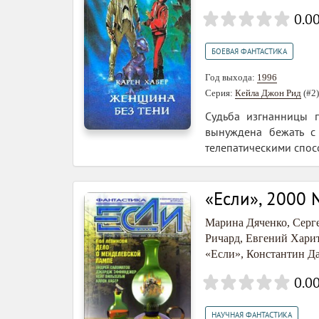
0.0
БОЕВАЯ ФАНТАСТИКА
Год выхода:
1996
Серия:
Кейла Джон Рид
(#2)
Судьба изгнанницы 
вынуждена бежать с
телепатическими спосо
«Если», 2000
Марина Дяченко
,
Серг
Ричард
,
Евгений Хари
«Если»
,
Константин Д
0.0
НАУЧНАЯ ФАНТАСТИКА