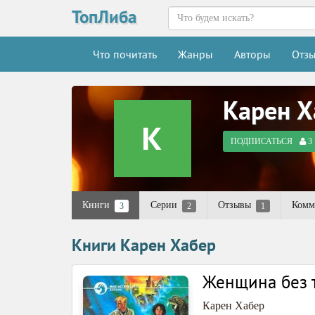
ТопЛиба
Что почитать
Жанры
Авторы
Отз
Карен Х
ПОДПИСАТЬСЯ
3
Книги
Серии
Отзывы
Комм
3
2
1
Книги Карен Хабер
Женщина без 
Карен Хабер