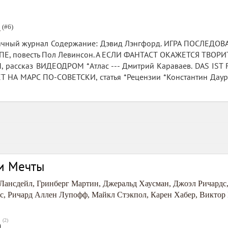
0
(#6)
ный журнал Содержание: Дэвид Лэнгфорд. ИГРА ПОСЛЕДОВА
 повесть Пол Левинсон. А ЕСЛИ ФАНТАСТ ОКАЖЕТСЯ ТВОРИТЬ
ассказ ВИДЕОДРОМ *Атлас --- Дмитрий Караваев. DAS IST FA
ЕТ НА МАРС ПО-СОВЕТСКИ, статья *Рецензии *Константин Д
и Мечты
Лансдейл
,
Гринберг Мартин
,
Джеральд Хаусман
,
Джоэл Ричардс
с
,
Ричард Аллен Лупофф
,
Майкл Стэкпол
,
Карен Хабер
,
Виктор
(
2
)
0