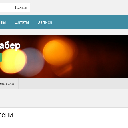
Искать
ывы
Цитаты
Записи
абер
ентарии
тени