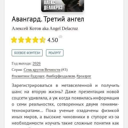
Авангард. Третий ангел
Алексей Котов aka Angel Delacruz
(
2
)
4.50
,
БОЕВОЕ ФЭНТЕЗИ
РЕАЛРПГ
Год выхода:
2026
Серия:
Семь кругов Вечности
(#3)
#галантное будущее
,
#киберфеодализм
,
#реалрпг
Зарегистрироваться в метавселенной и получить
шанс на вторую жизнь? Даже презентация новой
соцсети удивляла, а уж когда появилась информация
о семи реальностях, сотворенных двумя гениями-
технократами… Пока ученые озадачены физикой
иных миров, а высокие чиновники в ступоре из-за
необходимости изучать такие сложные понятия как