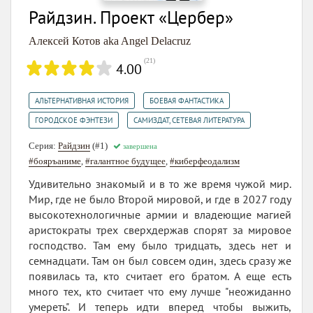
Райдзин. Проект «Цербер»
Алексей Котов aka Angel Delacruz
(
21
)
4.00
,
,
АЛЬТЕРНАТИВНАЯ ИСТОРИЯ
БОЕВАЯ ФАНТАСТИКА
,
ГОРОДСКОЕ ФЭНТЕЗИ
САМИЗДАТ, СЕТЕВАЯ ЛИТЕРАТУРА
Серия:
Райдзин
(#1)
завершена
#бояръаниме
,
#галантное будущее
,
#киберфеодализм
Удивительно знакомый и в то же время чужой мир.
Мир, где не было Второй мировой, и где в 2027 году
высокотехнологичные армии и владеющие магией
аристократы трех сверхдержав спорят за мировое
господство. Там ему было тридцать, здесь нет и
семнадцати. Там он был совсем один, здесь сразу же
появилась та, кто считает его братом. А еще есть
много тех, кто считает что ему лучше "неожиданно
умереть". И теперь идти вперед чтобы выжить,