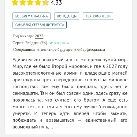
4.33
,
,
,
БОЕВАЯ ФАНТАСТИКА
ПОПАДАНЦЫ
ТЕХНОФЭНТЕЗИ
САМИЗДАТ, СЕТЕВАЯ ЛИТЕРАТУРА
Год выхода:
2023
Серия:
Райдзин
(#4)
завершена
#бояръаниме
,
#галантное будущее
,
#киберфеодализм
Удивительно знакомый и в то же время чужой мир.
Мир, где не было Второй мировой, и где в 2027 году
высокотехнологичные армии и владеющие магией
аристократы трех сверхдержав спорят за мировое
господство. Там ему было тридцать, здесь нет и
семнадцати. Там он был совсем один, здесь сразу же
появилась та, что считает его братом. А еще есть
много тех, кто считает что ему лучше "неожиданно
умереть". И теперь идти вперед чтобы выжить,
побеждать и возвышаться — единственный его
возможный путь,...