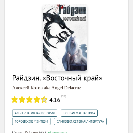
Райдзин. «Восточный край»
Алексей Котов aka Angel Delacruz
(
13
)
4.16
,
,
АЛЬТЕРНАТИВНАЯ ИСТОРИЯ
БОЕВАЯ ФАНТАСТИКА
,
ГОРОДСКОЕ ФЭНТЕЗИ
САМИЗДАТ, СЕТЕВАЯ ЛИТЕРАТУРА
Серия:
Райдзин
(#2)
завершена