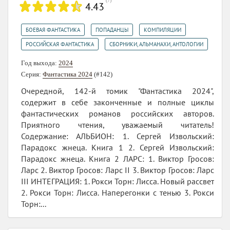
(
7
)
4.43
,
,
,
БОЕВАЯ ФАНТАСТИКА
ПОПАДАНЦЫ
КОМПИЛЯЦИИ
,
РОССИЙСКАЯ ФАНТАСТИКА
СБОРНИКИ, АЛЬМАНАХИ, АНТОЛОГИИ
Год выхода:
2024
Серия:
Фантастика 2024
(#142)
Очередной, 142-й томик "Фантастика 2024",
содержит в себе законченные и полные циклы
фантастических романов российских авторов.
Приятного чтения, уважаемый читатель!
Содержание: АЛЬБИОН: 1. Сергей Извольский:
Парадокс жнеца. Книга 1 2. Сергей Извольский:
Парадокс жнеца. Книга 2 ЛАРС: 1. Виктор Гросов:
Ларс 2. Виктор Гросов: Ларс II 3. Виктор Гросов: Ларс
III ИНТЕГРАЦИЯ: 1. Рокси Торн: Лисса. Новый рассвет
2. Рокси Торн: Лисса. Наперегонки с тенью 3. Рокси
Торн:...