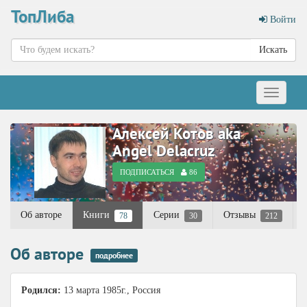
ТопЛиба
Войти
Искать
Меню
Алексей Котов aka
Angel Delacruz
ПОДПИСАТЬСЯ
86
Об авторе
Книги
Серии
Отзывы
78
30
212
Об авторе
подробнее
Родился:
13 марта 1985г., Россия