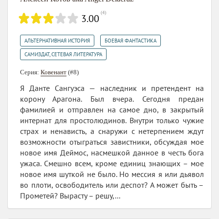
(
4
)
3.00
,
,
АЛЬТЕРНАТИВНАЯ ИСТОРИЯ
БОЕВАЯ ФАНТАСТИКА
САМИЗДАТ, СЕТЕВАЯ ЛИТЕРАТУРА
Серия:
Ковенант
(#8)
Я Данте Сангуэса — наследник и претендент на
корону Арагона. Был вчера. Сегодня предан
фамилией и отправлен на самое дно, в закрытый
интернат для простолюдинов. Внутри только чужие
страх и ненависть, а снаружи с нетерпением ждут
возможности отыграться завистники, обсуждая мое
новое имя Деймос, насмешкой данное в честь бога
ужаса. Смешно всем, кроме единиц знающих – мое
новое имя шуткой не было. Но мессия я или дьявол
во плоти, освободитель или деспот? А может быть –
Прометей? Вырасту – решу,...