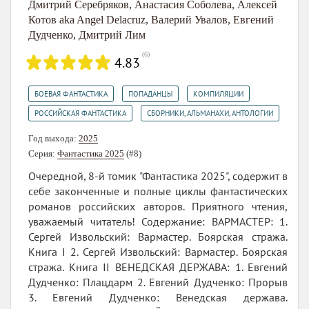
Дмитрий Серебряков
,
Анастасия Соболева
,
Алексей
Котов aka Angel Delacruz
,
Валерий Увалов
,
Евгений
Дудченко
,
Дмитрий Лим
(
6
)
4.83
,
,
,
БОЕВАЯ ФАНТАСТИКА
ПОПАДАНЦЫ
КОМПИЛЯЦИИ
,
РОССИЙСКАЯ ФАНТАСТИКА
СБОРНИКИ, АЛЬМАНАХИ, АНТОЛОГИИ
Год выхода:
2025
Серия:
Фантастика 2025
(#8)
Очередной, 8-й томик "Фантастика 2025", содержит в
себе законченные и полные циклы фантастических
романов российских авторов. Приятного чтения,
уважаемый читатель! Содержание: ВАРМАСТЕР: 1.
Сергей Извольский: Вармастер. Боярская стража.
Книга І 2. Сергей Извольский: Вармастер. Боярская
стража. Книга II ВЕНЕДСКАЯ ДЕРЖАВА: 1. Евгений
Дудченко: Плацдарм 2. Евгений Дудченко: Прорыв
3. Евгений Дудченко: Венедская держава.