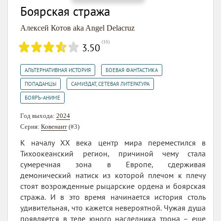
Боярская стража
Алексей Котов aka Angel Delacruz
(
16
)
3.50
,
,
АЛЬТЕРНАТИВНАЯ ИСТОРИЯ
БОЕВАЯ ФАНТАСТИКА
,
,
ПОПАДАНЦЫ
САМИЗДАТ, СЕТЕВАЯ ЛИТЕРАТУРА
БОЯРЪ-АНИМЕ
Год выхода:
2024
Серия:
Ковенант
(#3)
К началу XX века центр мира переместился в
Тихоокеанский регион, причиной чему стала
сумеречная зона в Европе, сдерживая
демонический натиск из которой плечом к плечу
стоят возрожденные рыцарские ордена и боярская
стража. И в это время начинается история столь
удивительная, что кажется невероятной. Чужая душа
появляется в теле юного наследника трона – еще