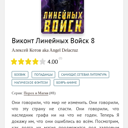
Виконт Линейных Войск 8
Алексей Котов aka Angel Delacruz
(
2
)
4.00
,
,
,
БОЕВИК
ПОПАДАНЦЫ
САМИЗДАТ, СЕТЕВАЯ ЛИТЕРАТУРА
,
МАГИЧЕСКОЕ ФЭНТЕЗИ
БОЯРЪ-АНИМЕ
Серия:
Порох и Магия
(#8)
Они говорили, что мир не изменить. Они говорили,
что эту страну не спасти. Они говорили, что
наследник графа ни на что не годен. Теперь Я
докажу им, что они ошиблись во всём. Посмотрим,
как долго их магия продержится под залповым