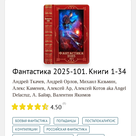
Фантастика 2025-101. Книги 1-34
Андрей Ткачев
,
Андрей Орлов
,
Михаил Казьмин
,
Алекс Каменев
,
Алексей Ар
,
Алексей Котов aka Angel
Delacruz
,
А. Байяр
,
Валентин Якимов
(
8
)
4.50
,
,
,
БОЕВАЯ ФАНТАСТИКА
ПОПАДАНЦЫ
ПОСТАПОКАЛИПСИС
,
,
КОМПИЛЯЦИИ
РОССИЙСКАЯ ФАНТАСТИКА