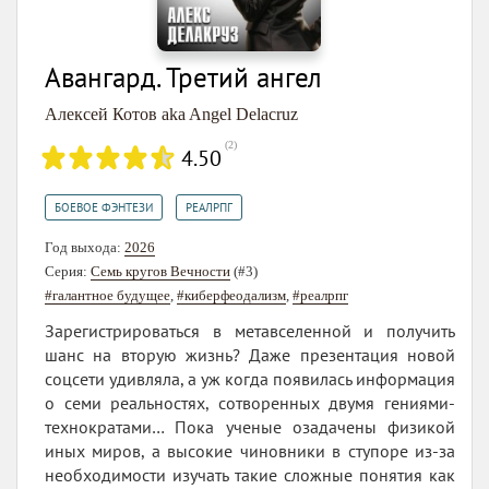
досугом автор завязал, посвятив время иным
интересам.
Во время недавнего подъема сетевой литературы,
Авангард. Третий ангел
вместе с появлением возможности работать
Алексей Котов aka Angel Delacruz
напрямую с читателем, вернулся к деятельности
«торговца перьями». С тех пор автором, под новым
(
2
)
4.50
псевдонимом А. Делакруз, написан ряд романов,
пользующихся популярностью у читателей.
,
БОЕВОЕ ФЭНТЕЗИ
РЕАЛРПГ
Год выхода:
2026
Серия:
Семь кругов Вечности
(#3)
#галантное будущее
,
#киберфеодализм
,
#реалрпг
Зарегистрироваться в метавселенной и получить
шанс на вторую жизнь? Даже презентация новой
соцсети удивляла, а уж когда появилась информация
о семи реальностях, сотворенных двумя гениями-
технократами… Пока ученые озадачены физикой
иных миров, а высокие чиновники в ступоре из-за
необходимости изучать такие сложные понятия как