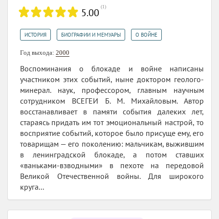
(
1
)
5.00
,
,
ИСТОРИЯ
БИОГРАФИИ И МЕМУАРЫ
О ВОЙНЕ
Год выхода:
2000
Воспоминания о блокаде и войне написаны
участником этих событий, ныне доктором геолого-
минерал. наук, профессором, главным научным
сотрудником ВСЕГЕИ Б. М. Михайловым. Автор
восстанавливает в памяти события далеких лет,
стараясь придать им тот эмоциональный настрой, то
восприятие событий, которое было присуще ему, его
товарищам — его поколению: мальчикам, выжившим
в ленинградской блокаде, а потом ставших
«ваньками-взводными» в пехоте на передовой
Великой Отечественной войны. Для широкого
круга...