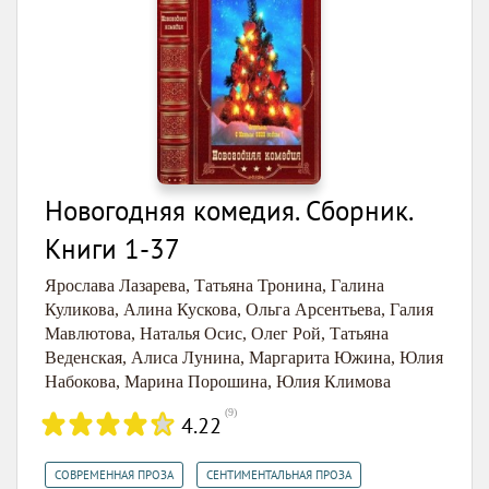
Новогодняя комедия. Сборник.
Книги 1-37
Ярослава Лазарева
,
Татьяна Тронина
,
Галина
Куликова
,
Алина Кускова
,
Ольга Арсентьева
,
Галия
Мавлютова
,
Наталья Осис
,
Олег Рой
,
Татьяна
Веденская
,
Алиса Лунина
,
Маргарита Южина
,
Юлия
Набокова
,
Марина Порошина
,
Юлия Климова
(
9
)
4.22
,
СОВРЕМЕННАЯ ПРОЗА
СЕНТИМЕНТАЛЬНАЯ ПРОЗА