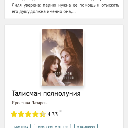
Лиля уверена: парню нужна ее помощь и отыскать
его душу должна именно она,...
Талисман полнолуния
Ярослава Лазарева
(
3
)
4.33
,
,
,
МИСТИКА
ГОРОДСКОЕ ФЭНТЕЗИ
О ВАМПИРАХ