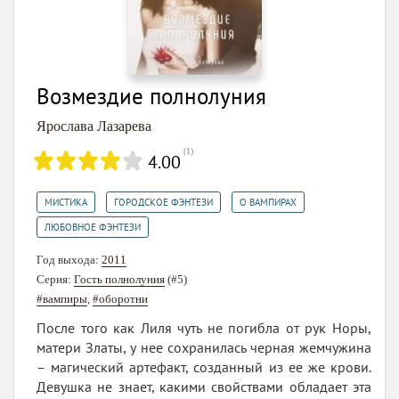
Возмездие полнолуния
Ярослава Лазарева
(
1
)
4.00
,
,
,
МИСТИКА
ГОРОДСКОЕ ФЭНТЕЗИ
О ВАМПИРАХ
ЛЮБОВНОЕ ФЭНТЕЗИ
Год выхода:
2011
Серия:
Гость полнолуния
(#5)
#вампиры
,
#оборотни
После того как Лиля чуть не погибла от рук Норы,
матери Златы, у нее сохранилась черная жемчужина
– магический артефакт, созданный из ее же крови.
Девушка не знает, какими свойствами обладает эта