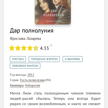
Дар полнолуния
Ярослава Лазарева
(
3
)
4.33
,
,
,
МИСТИКА
ГОРОДСКОЕ ФЭНТЕЗИ
О ВАМПИРАХ
ЛЮБОВНОЕ ФЭНТЕЗИ
Год выхода:
2011
Серия:
Гость полнолуния
(#4)
#вампиры
,
#оборотни
Мечта Лили стать полноценным членом племени
людей-рысей сбылась. Теперь она всегда будет
рядом со своим возлюбленным, и никто не сможет