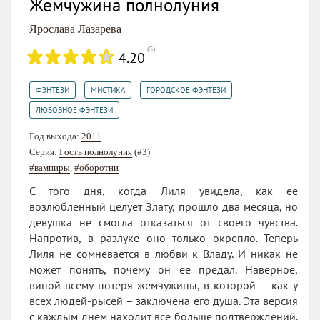
Жемчужина полнолуния
Ярослава Лазарева
(
5
)
4.20
,
,
,
ФЭНТЕЗИ
МИСТИКА
ГОРОДСКОЕ ФЭНТЕЗИ
ЛЮБОВНОЕ ФЭНТЕЗИ
Год выхода:
2011
Серия:
Гость полнолуния
(#3)
#вампиры
,
#оборотни
С того дня, когда Лиля увидела, как ее
возлюбленный целует Злату, прошло два месяца, но
девушка не смогла отказаться от своего чувства.
Напротив, в разлуке оно только окрепло. Теперь
Лиля не сомневается в любви к Владу. И никак не
может понять, почему он ее предал. Наверное,
виной всему потеря жемчужины, в которой – как у
всех людей-рысей – заключена его душа. Эта версия
с каждым днем находит все больше подтверждений.