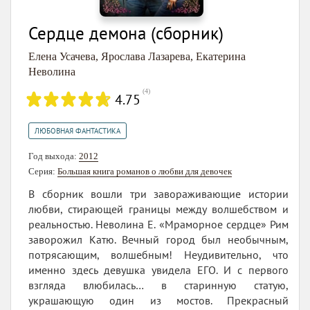
Сердце демона (сборник)
Елена Усачева
,
Ярослава Лазарева
,
Екатерина
Неволина
(
4
)
4.75
ЛЮБОВНАЯ ФАНТАСТИКА
Год выхода:
2012
Серия:
Большая книга романов о любви для девочек
В сборник вошли три завораживающие истории
любви, стирающей границы между волшебством и
реальностью. Неволина Е. «Мраморное сердце» Рим
заворожил Катю. Вечный город был необычным,
потрясающим, волшебным! Неудивительно, что
именно здесь девушка увидела ЕГО. И с первого
взгляда влюбилась… в старинную статую,
украшающую один из мостов. Прекрасный