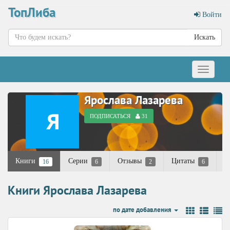
ТопЛиба
Войти
Искать
Меню
Ярослава Лазарева
ПОДПИСАТЬСЯ
31
Книги
Серии
Отзывы
Цитаты
К
16
6
2
6
Книги Ярослава Лазарева
по дате добавления