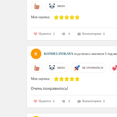
МИЛО
Моя оценка:
Нравится
Комментариев
3
0
0
KONDELINSKAYA
поделилась мнением
1 год на
МИЛО
НЕ ОТОРВАТЬСЯ
Моя оценка:
Очень понравилось!
Нравится
Комментариев
6
0
0