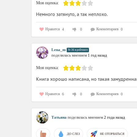
Моя оценка:
Немного затянуто, а так неплохо.
Нравится
Комментариев
4
0
0
Lena_m
№ 36 в рейтинге
поделилась мнением
1 год назад
Моя оценка:
Книга хорошо написана, но такая замудренная и
Нравится
Комментариев
6
0
0
Татьяна
поделилась мнением
2 года назад
ДО СЛЕЗ
НЕ ОТОРВАТЬСЯ