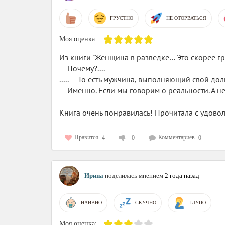
ГРУСТНО
НЕ ОТОРВАТЬСЯ
Моя оценка:
Из книги "Женщина в разведке… Это скорее гр
— Почему?....
..... — То есть мужчина, выполняющий свой дол
— Именно. Если мы говорим о реальности. А не 
Книга очень понравилась! Прочитала с удово
Нравится
Комментариев
4
0
0
Ирина
поделилась мнением
2 года назад
НАИВНО
СКУЧНО
ГЛУПО
Моя оценка: