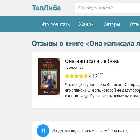
ТопЛиба
Что почитать
Жанры
Авторы
Отз
Отзывы о книге «Она написала л
Она написала любовь
Тереза Тур
(
99+
)
4.12
Что общего у канцлера Великого Отторна,
его спиной? Смерть, которой не дадут со
изменить судьбу: написать новые чувства
Людмила
поделилась мнением
1 год назад