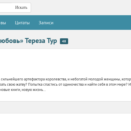
Искать
ывы
Цитаты
Записи
юбовь» Тереза Тур
48
 сильнейшего артефактора королевства, и небогатой молодой женщины, которая
брать свою жатву? Попытка спастись от одиночества и найти себя в этом мире?
, новые книги, новую жизнь…