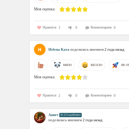
Моя оценка:
Нравится
Комментариев
3
0
0
Helena Kara
поделилась мнением
2 года назад
МИЛО
ВЕСЕЛО
НЕ О
Моя оценка:
Нравится
Комментариев
2
0
0
Аннет
№ 221 в рейтинге
поделилась мнением
2 года назад