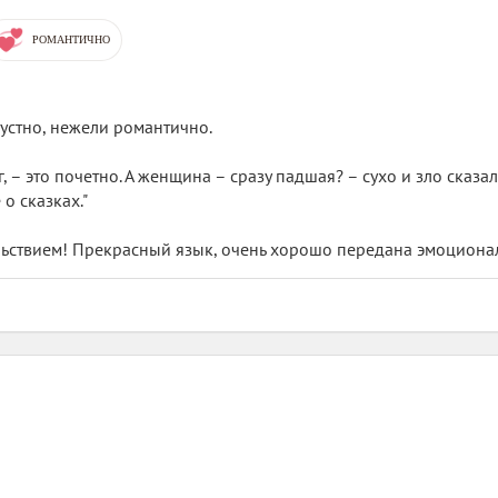
РОМАНТИЧНО
устно, нежели романтично.
г, – это почетно. А женщина – сразу падшая? – сухо и зло сказа
о сказках."
льствием! Прекрасный язык, очень хорошо передана эмоциона