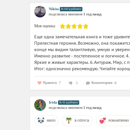
Nikita
№ 443 в рейтинге
поделилась мнением
1 год назад
Моя оценка:
Еще одна замечательная книга и тоже удивитель
Прелестная героиня. Возможно, она покажется
конце мы видим талантливую, умную и уверенну
Именно развитие - постепенное и логичное. 
Яркие и живые характеры. 6. Антураж. Мир, с 
Итог: однозначно рекомендую. Читайте хорош
Нравится
Комментариев
7
1
0
Irida
№ 41 в рейтинге
поделилась мнением
1 год назад
МИЛО
В ОТПУСК
РОМАНТИЧНО