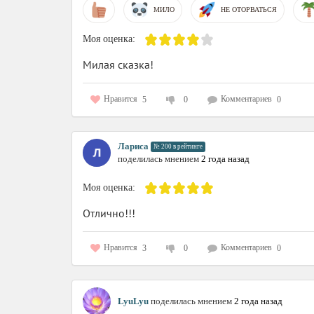
МИЛО
НЕ ОТОРВАТЬСЯ
Моя оценка:
Милая сказка!
Нравится
Комментариев
5
0
0
Лариса
№ 200 в рейтинге
поделилась мнением
2 года назад
Моя оценка:
Отлично!!!
Нравится
Комментариев
3
0
0
LyuLyu
поделилась мнением
2 года назад