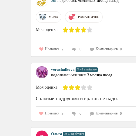
Jul
поделилась мнением
3 месяца назад
МИЛО
РОМАНТИЧНО
Моя оценка:
Нравится
Комментариев
2
0
0
verachulkova
№ 46 в рейтинге
поделилась мнением
3 месяца назад
Моя оценка:
С такими подругами и врагов не надо.
Нравится
Комментариев
3
0
0
Ольга
№ 57 в рейтинге