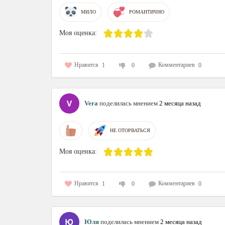
МИЛО
РОМАНТИЧНО
Моя оценка:
Нравится
Комментариев
1
0
0
Vera
поделилась мнением
2 месяца назад
НЕ ОТОРВАТЬСЯ
Моя оценка:
Нравится
Комментариев
1
0
0
Юля
поделилась мнением
2 месяца назад