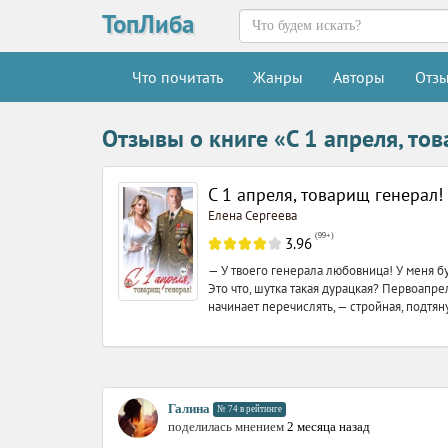
ТопЛиба
Что почитать
Жанры
Авторы
Отз
Отзывы о книге «С 1 апреля, то
С 1 апреля, товарищ генерал!
Елена Сергеева
(
99+
)
3.96
— У твоего генерала любовница! У меня бу
Это что, шутка такая дурацкая? Первоапре
начинает перечислять, — стройная, подтяну
Галина
№ 74 в рейтинге
поделилась мнением
2 месяца назад