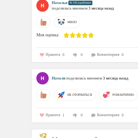
Наталья
№ 195 в рейтинге
поделилась мнением
3 месяца назад
МИЛО
Моя оценка:
Нравится
Комментариев
0
0
0
Натали
поделилась мнением
3 месяца назад
НЕ ОТОРВАТЬСЯ
РОМАНТИЧНО
Нравится
Комментариев
1
0
0