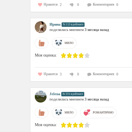
Нравится
Комментариев
2
0
0
Ирина
№ 113 в рейтинге
поделилась мнением
3 месяца назад
МИЛО
Моя оценка:
Нравится
Комментариев
3
0
0
Jelena
№ 231 в рейтинге
поделилась мнением
3 месяца назад
МИЛО
РОМАНТИЧНО
Моя оценка: