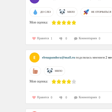
ДО СЛЕЗ
МИЛО
НЕ ОТОРВАТЬСЯ
Моя оценка:
Нравится
Комментариев
1
0
0
elenapandora@mail.ru
поделилась мнением
2 ме
МИЛО
Моя оценка:
Нравится
Комментариев
0
0
0