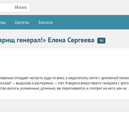
Искать
ывы
Цитаты
Записи
варищ генерал!» Елена Сергеева
30
квально отпадает челюсть куда-то вниз, к недопитому латте с ароматной пенк
льская? — выдыхаю я растерянно. — Нет. Я видела вчера твоего генерала с фито
тая, волосы ухоженные, длинные, аж переливаются, и смотрит на него, как на… Н