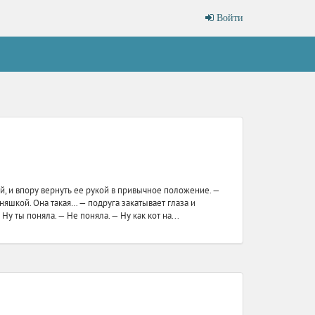
Войти
ой, и впору вернуть ее рукой в привычное положение. —
няшкой. Она такая… — подруга закатывает глаза и
у ты поняла. — Не поняла. — Ну как кот на...