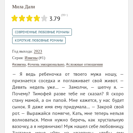
Мила Дали
(
99+
)
3.79
,
СОВРЕМЕННЫЕ ЛЮБОВНЫЕ РОМАНЫ
КОРОТКИЕ ЛЮБОВНЫЕ РОМАНЫ
Год выхода:
2023
Серия:
Измены
(#1)
#измена
,
#очень эмоционально
,
#сложные отношения
— Я ведь ребеночка от твоего мужа ношу, —
признается соседка и поглаживает свой живот. —
Девять недель уже… — Замолчи, — шепчу я. —
Почему? Тимофей разве тебе не сказал? Я скоро
стану мамой, а он папой. Мне кажется, у нас будет
сынок. Я даже имя ему придумала… — Закрой свой
рот. — Выражайся помягче, Кать, мне теперь нельзя
волноваться. Меня нужно беречь, как хрустальную
вазочку, а я нервничаю! Муж нашел себе любовницу.
Заставил меня уйти из квартиры, чтобы ему