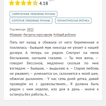
(
99+
)
4.18
,
СОВРЕМЕННЫЕ ЛЮБОВНЫЕ РОМАНЫ
,
КОРОТКИЕ ЛЮБОВНЫЕ РОМАНЫ
РОМАНТИЧЕСКАЯ ЭРОТИКА
Год выхода:
2022
#бывшие
,
#встреча через время
,
#общий ребенок
Пять лет назад я сбежала от него беременная и
поклялась - бывший муж никогда не узнает о нашей
дочери. А теперь он рядом. Смотрит на меня
бестыжими, наглыми глазами. — Ты моя жена, —
говорит Бессонов, медленно скользя по мне
взглядом. — Бывшая, — выдыхаю я. — Старая любовь
не ржавеет, — усмехается он, склоняется к моей шее,
обжигая дыханием. - У нас семь дней детка, давай
проведём их с удовольствием... Я должна быть
рядом с ним неделю, изо дня в день - иначе я
останусь без работы. А...