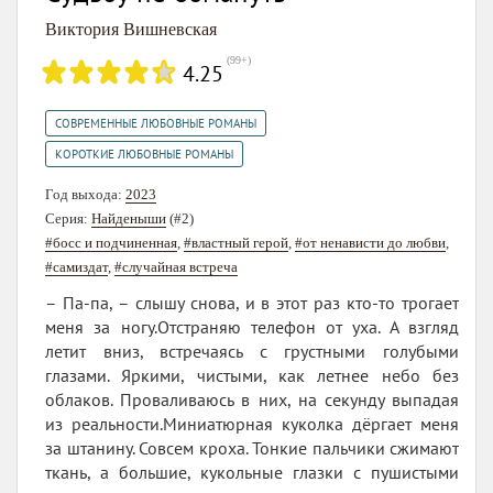
Виктория Вишневская
(
99+
)
4.25
,
СОВРЕМЕННЫЕ ЛЮБОВНЫЕ РОМАНЫ
КОРОТКИЕ ЛЮБОВНЫЕ РОМАНЫ
Год выхода:
2023
Серия:
Найденыши
(#2)
#босс и подчиненная
,
#властный герой
,
#от ненависти до любви
,
#самиздат
,
#случайная встреча
– Па-па, – слышу снова, и в этот раз кто-то трогает
меня за ногу.Отстраняю телефон от уха. А взгляд
летит вниз, встречаясь с грустными голубыми
глазами. Яркими, чистыми, как летнее небо без
облаков. Проваливаюсь в них, на секунду выпадая
из реальности.Миниатюрная куколка дёргает меня
за штанину. Совсем кроха. Тонкие пальчики сжимают
ткань, а большие, кукольные глазки с пушистыми