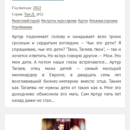
Год выхода:
2022
Серия:
Три Д..
(#2)
#властный герой
,
#встреча через время
,
#дети
,
#нежная героиня
,
#тройняшки
Артур поднимает голову и окидывает всех троих
грозным и сердитым взглядом. — Чьи это дети? Я
спрашиваю, чьи это дети? "Твои, Тагаев, твои", — так и
хочется ответить. Но вслух говорю другое. — Мои. Это
мои дети. А потом наши глаза встречаются… Артур
Тагаев, отец моих детей — самый молодой
миллиардер в Европе, в двадцать семь лет
возглавивший бизнес-империю вместо отца. Таким
как Тагаевы не нужны дети от таких как я. Мне это
доходчиво объяснила его мать. Сам Артур пять лет
назад даже не стал...