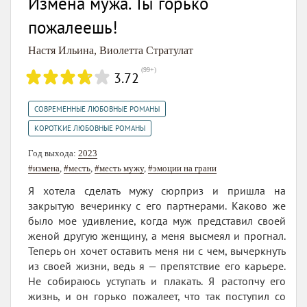
Измена мужа. Ты горько
пожалеешь!
Настя Ильина
,
Виолетта Стратулат
(
99+
)
3.72
,
СОВРЕМЕННЫЕ ЛЮБОВНЫЕ РОМАНЫ
КОРОТКИЕ ЛЮБОВНЫЕ РОМАНЫ
Год выхода:
2023
#измена
,
#месть
,
#месть мужу
,
#эмоции на грани
Я хотела сделать мужу сюрприз и пришла на
закрытую вечеринку с его партнерами. Каково же
было мое удивление, когда муж представил своей
женой другую женщину, а меня высмеял и прогнал.
Теперь он хочет оставить меня ни с чем, вычеркнуть
из своей жизни, ведь я — препятствие его карьере.
Не собираюсь уступать и плакать. Я растопчу его
жизнь, и он горько пожалеет, что так поступил со