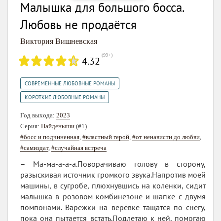
Малышка для большого босса.
Любовь не продаётся
Виктория Вишневская
(
99+
)
4.32
,
СОВРЕМЕННЫЕ ЛЮБОВНЫЕ РОМАНЫ
КОРОТКИЕ ЛЮБОВНЫЕ РОМАНЫ
Год выхода:
2023
Серия:
Найденыши
(#1)
#босс и подчиненная
,
#властный герой
,
#от ненависти до любви
,
#самиздат
,
#случайная встреча
– Ма-ма-а-а-а.Поворачиваю голову в сторону,
разыскивая источник громкого звука.Напротив моей
машины, в сугробе, плюхнувшись на коленки, сидит
малышка в розовом комбинезоне и шапке с двумя
помпонами. Варежки на верёвке тащатся по снегу,
пока она пытается встать.Подлетаю к ней, помогаю