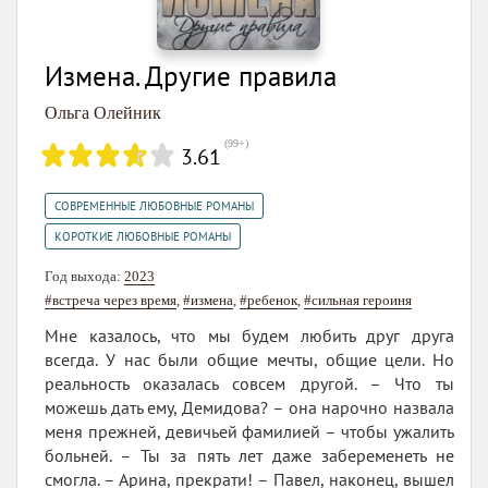
Измена. Другие правила
Ольга Олейник
(
99+
)
3.61
,
СОВРЕМЕННЫЕ ЛЮБОВНЫЕ РОМАНЫ
КОРОТКИЕ ЛЮБОВНЫЕ РОМАНЫ
Год выхода:
2023
#встреча через время
,
#измена
,
#ребенок
,
#сильная героиня
Мне казалось, что мы будем любить друг друга
всегда. У нас были общие мечты, общие цели. Но
реальность оказалась совсем другой. – Что ты
можешь дать ему, Демидова? – она нарочно назвала
меня прежней, девичьей фамилией – чтобы ужалить
больней. – Ты за пять лет даже забеременеть не
смогла. – Арина, прекрати! – Павел, наконец, вышел