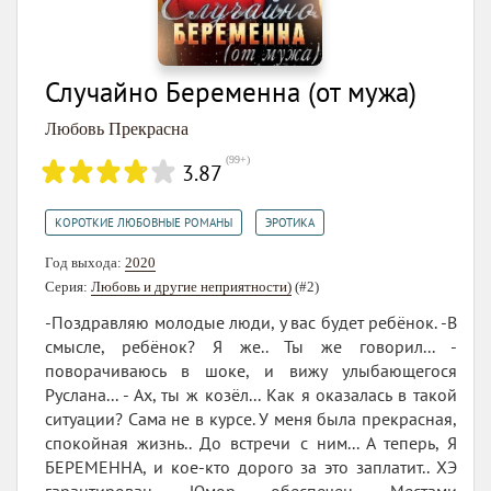
Случайно Беременна (от мужа)
Любовь Прекрасна
(
99+
)
3.87
,
КОРОТКИЕ ЛЮБОВНЫЕ РОМАНЫ
ЭРОТИКА
Год выхода:
2020
Серия:
Любовь и другие неприятности)
(#2)
-Поздравляю молодые люди, у вас будет ребёнок. -В
смысле, ребёнок? Я же.. Ты же говорил... -
поворачиваюсь в шоке, и вижу улыбающегося
Руслана... - Ах, ты ж козёл... Как я оказалась в такой
ситуации? Сама не в курсе. У меня была прекрасная,
спокойная жизнь.. До встречи с ним... А теперь, Я
БЕРЕМЕННА, и кое-кто дорого за это заплатит.. ХЭ
гарантирован. Юмор обеспечен. Местами