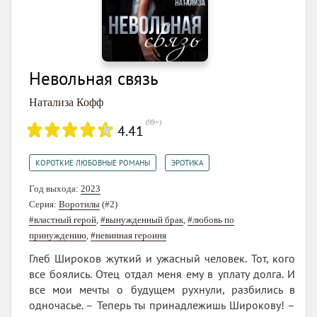
Невольная связь
Натализа Кофф
(
99+
)
4.41
,
КОРОТКИЕ ЛЮБОВНЫЕ РОМАНЫ
ЭРОТИКА
Год выхода:
2023
Серия:
Воротилы
(#2)
#властный герой
,
#вынужденный брак
,
#любовь по
принуждению
,
#невинная героиня
Глеб Широков жуткий и ужасный человек. Тот, кого
все боялись. Отец отдал меня ему в уплату долга. И
все мои мечты о будущем рухнули, разбились в
одночасье. – Теперь ты принадлежишь Широкову! –