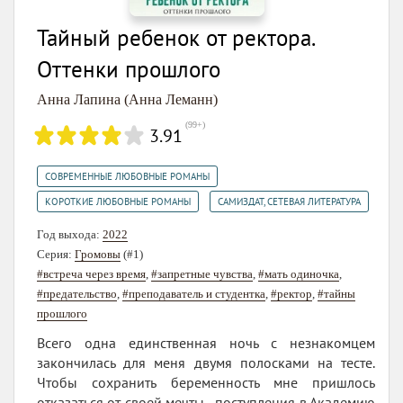
Тайный ребенок от ректора.
Оттенки прошлого
Анна Лапина (Анна Леманн)
(
99+
)
3.91
,
СОВРЕМЕННЫЕ ЛЮБОВНЫЕ РОМАНЫ
,
КОРОТКИЕ ЛЮБОВНЫЕ РОМАНЫ
САМИЗДАТ, СЕТЕВАЯ ЛИТЕРАТУРА
Год выхода:
2022
Серия:
Громовы
(#1)
#встреча через время
,
#запретные чувства
,
#мать одиночка
,
#предательство
,
#преподаватель и студентка
,
#ректор
,
#тайны
прошлого
Всего одна единственная ночь с незнакомцем
закончилась для меня двумя полосками на тесте.
Чтобы сохранить беременность мне пришлось
отказаться от своей мечты - поступления в Академию