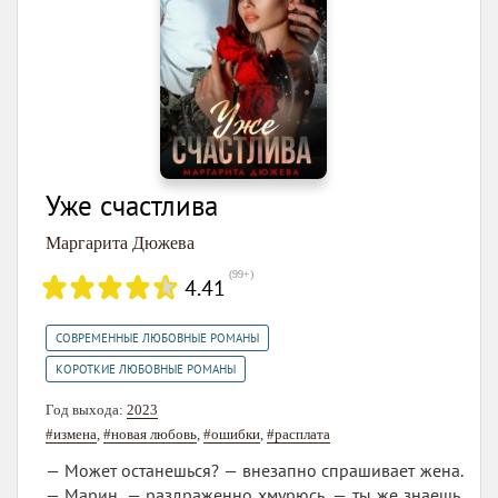
Уже счастлива
Маргарита Дюжева
(
99+
)
4.41
,
СОВРЕМЕННЫЕ ЛЮБОВНЫЕ РОМАНЫ
КОРОТКИЕ ЛЮБОВНЫЕ РОМАНЫ
Год выхода:
2023
#измена
,
#новая любовь
,
#ошибки
,
#расплата
— Может останешься? — внезапно спрашивает жена.
— Марин, — раздраженно хмурюсь, — ты же знаешь.