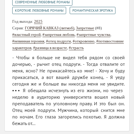
,
СОВРЕМЕННЫЕ ЛЮБОВНЫЕ РОМАНЫ
,
КОРОТКИЕ ЛЮБОВНЫЕ РОМАНЫ
РОМАНТИЧЕСКАЯ ЭРОТИКА
Год выхода:
2025
Серия:
ГОРЯЧИЙ КАВКАЗ (литмоб)
,
Запретные
(#8)
#властный герой
,
#запретная любовь
,
#запретные чувства
,
#невинная героиня
,
#отец подруги
,
#откровенно
,
#потивостояние
характеров
,
#разница в возрасте
,
#страсть
- Чтобы я больше не видел тебя рядом со своей
дочерью, - рычит отец подруги. - Тогда отвалите от
меня, ясно? Не прикасайтесь ко мне! - Хочу и буду
прикасаться, а вот вашей дружбе конец. - Я уеду
сегодня же и больше вы никогда меня не увидите.
▪️▪️▪️ Я обещала исчезнуть из его жизни, но через
неделю в аудиторию университета вошел новый
преподаватель по уголовному праву. И это был он.
Отец моей подруги. Мужчина, который снится мне
по ночам. Его глаза загорелись похотью. Я должна
бежать от...