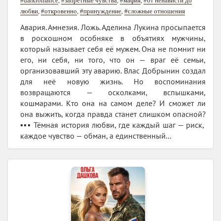
#darkromance
,
#запретные чувства
,
#мафия
,
#от ненависти до
любви
,
#откровенно
,
#принуждение
,
#сложные отношения
Авария. Амнезия. Ложь. Аделина Лукина просыпается
в роскошном особняке в объятиях мужчины,
который называет себя её мужем. Она не помнит ни
его, ни себя, ни того, что он — враг её семьи,
организовавший эту аварию. Влас Добрынин создал
для неё новую жизнь. Но воспоминания
возвращаются — осколками, вспышками,
кошмарами. Кто она на самом деле? И сможет ли
она выжить, когда правда станет слишком опасной?
▪️▪️▪️ Тёмная история любви, где каждый шаг — риск,
каждое чувство — обман, а единственный...