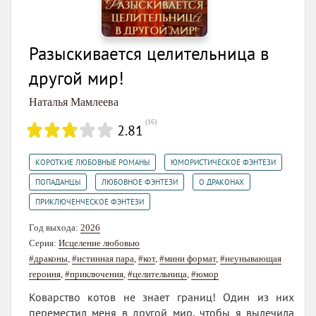
Разыскивается целительница в
другой мир!
Наталья Мамлеева
(
16
)
2.81
,
,
КОРОТКИЕ ЛЮБОВНЫЕ РОМАНЫ
ЮМОРИСТИЧЕСКОЕ ФЭНТЕЗИ
,
,
,
ПОПАДАНЦЫ
ЛЮБОВНОЕ ФЭНТЕЗИ
О ДРАКОНАХ
ПРИКЛЮЧЕНЧЕСКОЕ ФЭНТЕЗИ
Год выхода:
2026
Серия:
Исцеление любовью
#драконы
,
#истинная пара
,
#кот
,
#мини формат
,
#неунывающая
героиня
,
#приключения
,
#целительница
,
#юмор
Коварство котов не знает границ! Один из них
переместил меня в другой мир, чтобы я вылечила