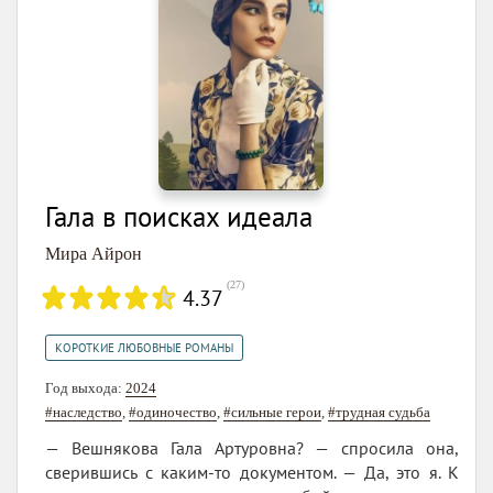
Гала в поисках идеала
Мира Айрон
(
27
)
4.37
КОРОТКИЕ ЛЮБОВНЫЕ РОМАНЫ
Год выхода:
2024
#наследство
,
#одиночество
,
#сильные герои
,
#трудная судьба
— Вешнякова Гала Артуровна? — спросила она,
сверившись с каким-то документом. — Да, это я. К