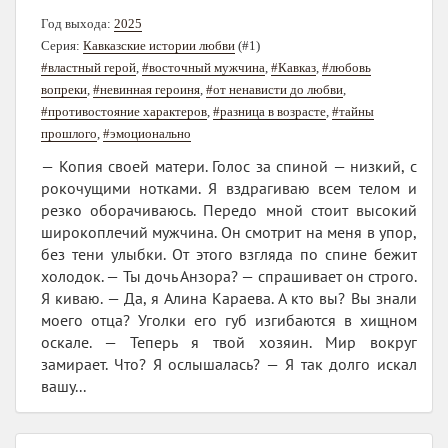
Год выхода:
2025
Серия:
Кавказские истории любви
(#1)
#властный герой
,
#восточный мужчина
,
#Кавказ
,
#любовь
вопреки
,
#невинная героиня
,
#от ненависти до любви
,
#противостояние характеров
,
#разница в возрасте
,
#тайны
прошлого
,
#эмоционально
— Копия своей матери. Голос за спиной — низкий, с
рокочущими нотками. Я вздрагиваю всем телом и
резко оборачиваюсь. Передо мной стоит высокий
широкоплечий мужчина. Он смотрит на меня в упор,
без тени улыбки. От этого взгляда по спине бежит
холодок. — Ты дочь Анзора? — спрашивает он строго.
Я киваю. — Да, я Алина Караева. А кто вы? Вы знали
моего отца? Уголки его губ изгибаются в хищном
оскале. — Теперь я твой хозяин. Мир вокруг
замирает. Что? Я ослышалась? — Я так долго искал
вашу...