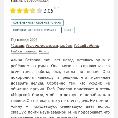
Ирина Серебрянская
(
21
)
3.05
,
СОВРЕМЕННЫЕ ЛЮБОВНЫЕ РОМАНЫ
,
КОРОТКИЕ ЛЮБОВНЫЕ РОМАНЫ
ЮМОР
Год выхода:
2026
#бывшие
,
#встреча через время
,
#любовь
,
#общий ребенок
,
#тайны прошлого
,
#юмор
Алина Ветрова пять лет назад осталась одна с
ребёнком на руках. Она научилась справляться со
всем сама: работа, быт, слёзы по ночам. Она
похоронила надежду и решила, что мужчинам
доверять нельзя. Особенно тем, кто уходит, не
объяснив причин. Глеб Соколов приезжает в отель
«Морской бриз», чтобы отдохнуть и поработать в
тишине. Он не знает, что у него есть дочь. Не помнит
Алину — похудевшую, сменившую цвет волос,
ставшую почти неузнаваемой. И не подозревает, что
самое сложное испытание его ждёт...