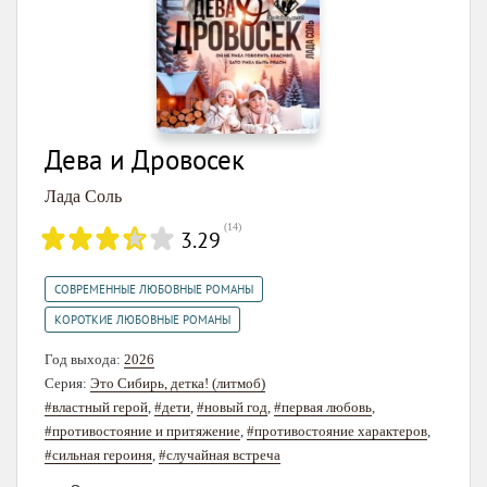
Дева и Дровосек
Лада Соль
(
14
)
3.29
,
СОВРЕМЕННЫЕ ЛЮБОВНЫЕ РОМАНЫ
КОРОТКИЕ ЛЮБОВНЫЕ РОМАНЫ
Год выхода:
2026
Серия:
Это Сибирь, детка! (литмоб)
#властный герой
,
#дети
,
#новый год
,
#первая любовь
,
#противостояние и притяжение
,
#противостояние характеров
,
#сильная героиня
,
#случайная встреча