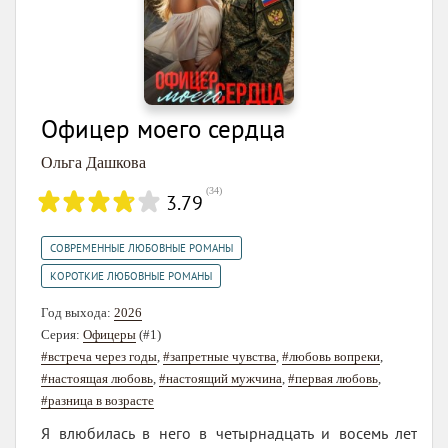
Офицер моего сердца
Ольга Дашкова
(
34
)
3.79
,
СОВРЕМЕННЫЕ ЛЮБОВНЫЕ РОМАНЫ
КОРОТКИЕ ЛЮБОВНЫЕ РОМАНЫ
Год выхода:
2026
Серия:
Офицеры
(#1)
#встреча через годы
,
#запретные чувства
,
#любовь вопреки
,
#настоящая любовь
,
#настоящий мужчина
,
#первая любовь
,
#разница в возрасте
Я влюбилась в него в четырнадцать и восемь лет