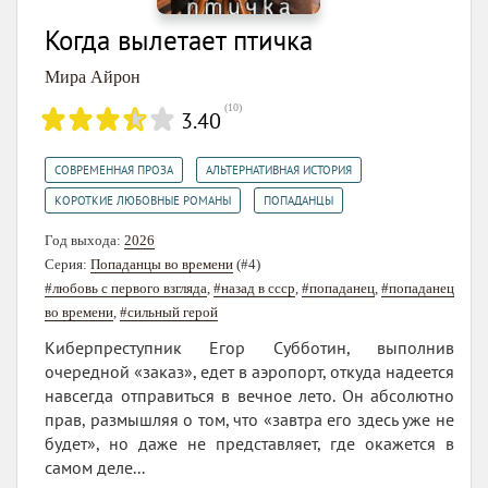
Когда вылетает птичка
Мира Айрон
(
10
)
3.40
,
,
СОВРЕМЕННАЯ ПРОЗА
АЛЬТЕРНАТИВНАЯ ИСТОРИЯ
,
КОРОТКИЕ ЛЮБОВНЫЕ РОМАНЫ
ПОПАДАНЦЫ
Год выхода:
2026
Серия:
Попаданцы во времени
(#4)
#любовь с первого взгляда
,
#назад в ссср
,
#попаданец
,
#попаданец
во времени
,
#сильный герой
Киберпреступник Егор Субботин, выполнив
очередной «заказ», едет в аэропорт, откуда надеется
навсегда отправиться в вечное лето. Он абсолютно
прав, размышляя о том, что «завтра его здесь уже не
будет», но даже не представляет, где окажется в
самом деле...