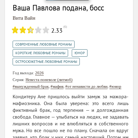
Ваша Павлова подана, босс
Вита Вайн
(
6
)
2.33
,
СОВРЕМЕННЫЕ ЛЮБОВНЫЕ РОМАНЫ
,
,
КОРОТКИЕ ЛЮБОВНЫЕ РОМАНЫ
ЮМОР
ОСТРОСЮЖЕТНЫЕ ЛЮБОВНЫЕ РОМАНЫ
Год выхода:
2026
Серия:
Невеста поневоле (литмоб)
#вынужденный брак
,
#мафия
,
#от ненависти до любви
,
#юмор
Кондитеру Ане пришлось выйти замуж за мажора-
мафиозника. Она была уверена: это всего лишь
фиктивный брак, год терпения — и долгожданная
свобода. Главное — улыбаться на людях, не задавать
лишних вопросов и не влюбляться в собственного
мужа. Но все пошло не по плану. Сначала он вдруг
заявил, что брак у них самый настоящий. Потом им