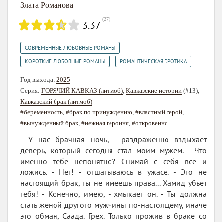
Злата Романова
(
27
)
3.37
,
СОВРЕМЕННЫЕ ЛЮБОВНЫЕ РОМАНЫ
,
КОРОТКИЕ ЛЮБОВНЫЕ РОМАНЫ
РОМАНТИЧЕСКАЯ ЭРОТИКА
Год выхода:
2025
Серия:
ГОРЯЧИЙ КАВКАЗ (литмоб)
,
Кавказские истории
(#13),
Кавказский брак (литмоб)
#беременность
,
#брак по принуждению
,
#властный герой
,
#вынужденный брак
,
#нежная героиня
,
#откровенно
- У нас брачная ночь, - раздраженно вздыхает
деверь, который сегодня стал моим мужем. - Что
именно тебе непонятно? Снимай с себя все и
ложись. - Нет! - отшатываюсь в ужасе. - Это не
настоящий брак, ты не имеешь права... Хамид убьет
тебя! - Конечно, имею, - хмыкает он. - Ты должна
стать женой другого мужчины по-настоящему, иначе
это обман, Саада. Грех. Только прожив в браке со