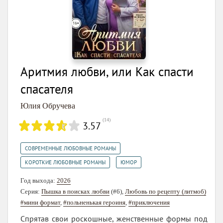
Аритмия любви, или Как спасти
спасателя
Юлия Обручева
(
14
)
3.57
,
СОВРЕМЕННЫЕ ЛЮБОВНЫЕ РОМАНЫ
,
КОРОТКИЕ ЛЮБОВНЫЕ РОМАНЫ
ЮМОР
Год выхода:
2026
Серия:
Пышка в поисках любви
(#6),
Любовь по рецепту (литмоб)
#мини формат
,
#польненькая героиня
,
#приключения
Спрятав свои роскошные, женственные формы под