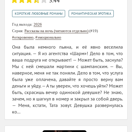
3.44
,
КОРОТКИЕ ЛЮБОВНЫЕ РОМАНЫ
РОМАНТИЧЕСКАЯ ЭРОТИКА
Год выхода:
2026
Серия:
Рассказы на ночь (читаются отдельно)
(#19)
#откровенно
,
#эмоционально
Она была немного пьяна, и её явно веселила
ситуация. — Я из агентства «Шарм»! Дело в том, что
ваша подруга не открывает! — Может быть, заснула?
Мы с ней смешали мартини с шампанским. — Вы,
наверное, меня не так поняли. Дело в том, что услуга
была уже оплачена, давайте я просто верну вам
деньги и уйду. — А ты уверен, что хочешь уйти? Может
быть, скрасишь вечер одинокой девушке? Не знаю,
зачем, но я шагнул в номер и закрыл за собой дверь.
— Меня, кстати, Тата зовут. Девушка развернулась
ко...