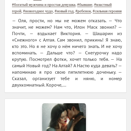
#богатый мужчина и простая девушка
,
#бывшие
,
#властный
герой
,
#новогоднее чудо
,
#новый год
,
#ребенок
,
#сильная героиня
— Оля, прости, но мы не можем отказать. — Что
значит, не можем? Нам что, Илон Маск звонил? —
Почти, — вздыхает Виктория. — Шашарин из
«Снежного» с Алтая. Сам звонил, прикинь! Я знаю,
кто это. Но я не хочу о нём ничего знать. И не хочу
вспоминать. — Дальше что? — Снегурочку надо
крутую. Посмотрел фотки, хочет только тебя. — На
самый Новый год? На Алтай? А Настю куда девать? —
напоминаю я про свою пятилетнюю доченьку. —
Сказал, организует тебе и няню, и номер
двухкомнатный. Короче,...