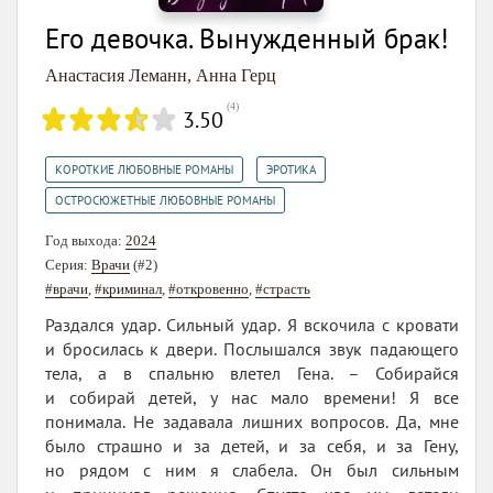
Его девочка. Вынужденный брак!
Анастасия Леманн
,
Анна Герц
(
4
)
3.50
,
,
КОРОТКИЕ ЛЮБОВНЫЕ РОМАНЫ
ЭРОТИКА
ОСТРОСЮЖЕТНЫЕ ЛЮБОВНЫЕ РОМАНЫ
Год выхода:
2024
Серия:
Врачи
(#2)
#врачи
,
#криминал
,
#откровенно
,
#страсть
Раздался удар. Сильный удар. Я вскочила с кровати
и бросилась к двери. Послышался звук падающего
тела, а в спальню влетел Гена. – Собирайся
и собирай детей, у нас мало времени! Я все
понимала. Не задавала лишних вопросов. Да, мне
было страшно и за детей, и за себя, и за Гену,
но рядом с ним я слабела. Он был сильным