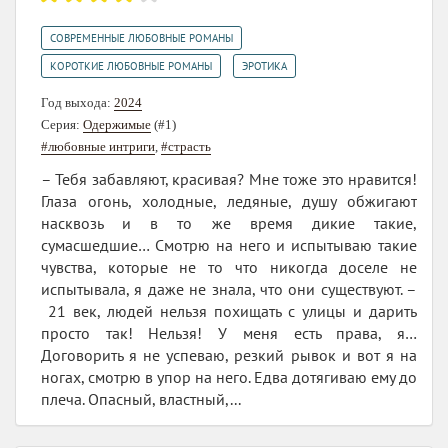
,
СОВРЕМЕННЫЕ ЛЮБОВНЫЕ РОМАНЫ
,
КОРОТКИЕ ЛЮБОВНЫЕ РОМАНЫ
ЭРОТИКА
Год выхода:
2024
Серия:
Одержимые
(#1)
#любовные интриги
,
#страсть
– Тебя забавляют, красивая? Мне тоже это нравится!
Глаза огонь, холодные, ледяные, душу обжигают
насквозь и в то же время дикие такие,
сумасшедшие… Смотрю на него и испытываю такие
чувства, которые не то что никогда доселе не
испытывала, я даже не знала, что они существуют. –
21 век, людей нельзя похищать с улицы и дарить
просто так! Нельзя! У меня есть права, я…
Договорить я не успеваю, резкий рывок и вот я на
ногах, смотрю в упор на него. Едва дотягиваю ему до
плеча. Опасный, властный,...