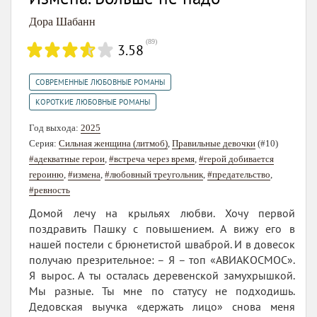
Дора Шабанн
(
89
)
3.58
,
СОВРЕМЕННЫЕ ЛЮБОВНЫЕ РОМАНЫ
КОРОТКИЕ ЛЮБОВНЫЕ РОМАНЫ
Год выхода:
2025
Серия:
Сильная женщина (литмоб)
,
Правильные девочки
(#10)
#адекватные герои
,
#встреча через время
,
#герой добивается
героиню
,
#измена
,
#любовный треугольник
,
#предательство
,
#ревность
Домой лечу на крыльях любви. Хочу первой
поздравить Пашку с повышением. А вижу его в
нашей постели с брюнетистой шваброй. И в довесок
получаю презрительное: – Я – топ «АВИАКОСМОС».
Я вырос. А ты осталась деревенской замухрышкой.
Мы разные. Ты мне по статусу не подходишь.
Дедовская выучка «держать лицо» снова меня