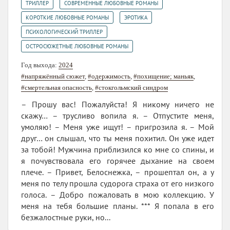
,
,
ТРИЛЛЕР
СОВРЕМЕННЫЕ ЛЮБОВНЫЕ РОМАНЫ
,
,
КОРОТКИЕ ЛЮБОВНЫЕ РОМАНЫ
ЭРОТИКА
,
ПСИХОЛОГИЧЕСКИЙ ТРИЛЛЕР
ОСТРОСЮЖЕТНЫЕ ЛЮБОВНЫЕ РОМАНЫ
Год выхода:
2024
#напряжённый сюжет
,
#одержимость
,
#похищение; маньяк
,
#смертельная опасность
,
#стокгольмский синдром
– Прошу вас! Пожалуйста! Я никому ничего не
скажу… – трусливо вопила я. – Отпустите меня,
умоляю! – Меня уже ищут! – пригрозила я. – Мой
друг… он слышал, что ты меня похитил. Он уже идет
за тобой! Мужчина приблизился ко мне со спины, и
я почувствовала его горячее дыхание на своем
плече. – Привет, Белоснежка, – прошептал он, а у
меня по телу прошла судорога страха от его низкого
голоса. – Добро пожаловать в мою коллекцию. У
меня на тебя большие планы. *** Я попала в его
безжалостные руки, но...