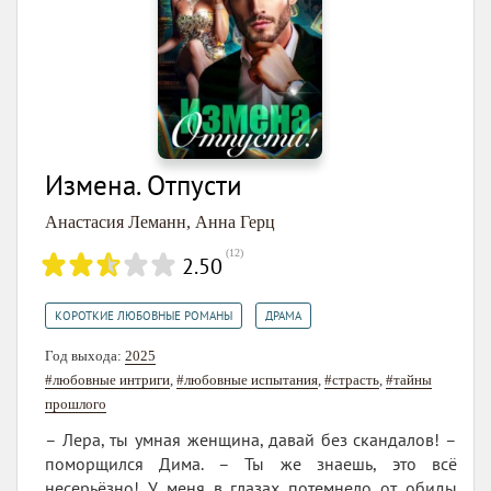
Измена. Отпусти
Анастасия Леманн
,
Анна Герц
(
12
)
2.50
,
КОРОТКИЕ ЛЮБОВНЫЕ РОМАНЫ
ДРАМА
Год выхода:
2025
#любовные интриги
,
#любовные испытания
,
#страсть
,
#тайны
прошлого
– Лера, ты умная женщина, давай без скандалов! –
поморщился Дима. – Ты же знаешь, это всё
несерьёзно! У меня в глазах потемнело от обиды