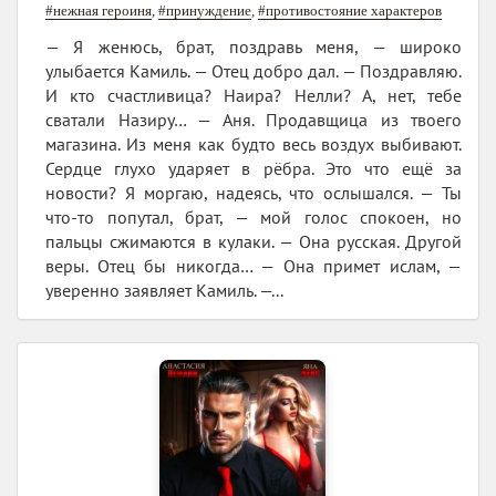
#нежная героиня
,
#принуждение
,
#противостояние характеров
— Я женюсь, брат, поздравь меня, — широко
улыбается Камиль. — Отец добро дал. — Поздравляю.
И кто счастливица? Наира? Нелли? А, нет, тебе
сватали Назиру… — Аня. Продавщица из твоего
магазина. Из меня как будто весь воздух выбивают.
Сердце глухо ударяет в рёбра. Это что ещё за
новости? Я моргаю, надеясь, что ослышался. — Ты
что-то попутал, брат, — мой голос спокоен, но
пальцы сжимаются в кулаки. — Она русская. Другой
веры. Отец бы никогда… — Она примет ислам, —
уверенно заявляет Камиль. —...