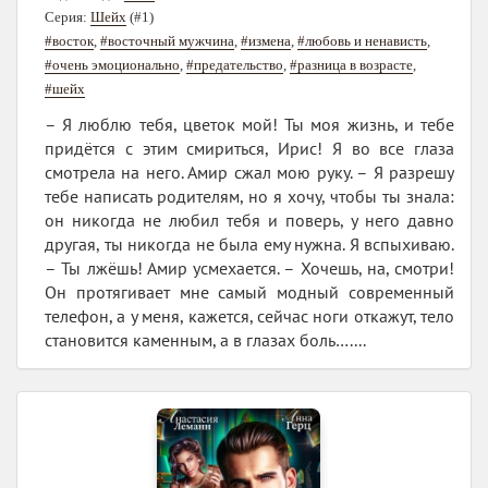
Серия:
Шейх
(#1)
#восток
,
#восточный мужчина
,
#измена
,
#любовь и ненависть
,
#очень эмоционально
,
#предательство
,
#разница в возрасте
,
#шейх
– Я люблю тебя, цветок мой! Ты моя жизнь, и тебе
придётся с этим смириться, Ирис! Я во все глаза
смотрела на него. Амир сжал мою руку. – Я разрешу
тебе написать родителям, но я хочу, чтобы ты знала:
он никогда не любил тебя и поверь, у него давно
другая, ты никогда не была ему нужна. Я вспыхиваю.
– Ты лжёшь! Амир усмехается. – Хочешь, на, смотри!
Он протягивает мне самый модный современный
телефон, а у меня, кажется, сейчас ноги откажут, тело
становится каменным, а в глазах боль…....