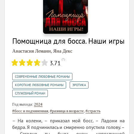
Помощница для босса. Наши игры
Анастасия Леманн
,
Яна Декс
(
7
)
3.71
,
СОВРЕМЕННЫЕ ЛЮБОВНЫЕ РОМАНЫ
,
,
КОРОТКИЕ ЛЮБОВНЫЕ РОМАНЫ
ЭРОТИКА
СЛУЖЕБНЫЙ РОМАН
Год выхода:
2024
#босс и подчиненная
,
#разница в возрасте
,
#страсть
– На колени, – приказал мой босс. – Ладони на
бедра. Я подчинилась и смиренно опустила голову. –
Сегодня ты была очень непослушной