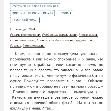
,
СОВРЕМЕННЫЕ ЛЮБОВНЫЕ РОМАНЫ
,
,
КОРОТКИЕ ЛЮБОВНЫЕ РОМАНЫ
ЭРОТИКА
СЛУЖЕБНЫЙ РОМАН
Год выхода:
2024
#драма в отношениях
,
#любовные переживания
,
#новая жизнь
служебный роман
,
#поиск себя
,
#преодоление трудностей
,
#развод
,
#эмоционально
– Клим, извините, но я вынуждена уволиться, –
произнесла я как можно спокойнее. – Я знаю, что
мне нужно отработать еще какое-то время, но
позвольте мне сделать это удаленно. Я все равно
пишу только тексты, мне не нужно физически быть в
офисе. Пожалуйста, позвольте мне это. – Объясни
причину, – он и бровью не повел на мою просьбу. –
Причина личного характера, – выдохнула я. –
Камила, ты думаешь в разговоре со мной можно
отделаться парочкой общих фраз? – На этот раз он
взглянул на меня. И так...