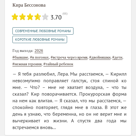
Кира Бессонова
(
66
)
3.70
,
СОВРЕМЕННЫЕ ЛЮБОВНЫЕ РОМАНЫ
КОРОТКИЕ ЛЮБОВНЫЕ РОМАНЫ
Год выхода:
2026
#бывшие
,
#в погонах
,
#встреча через время
,
#двойняшки
,
#дети
,
#нежная героиня
,
#тайный ребенок
— Я тебя разлюбил, Лера. Мы расстаемся, — Кирилл
невозмутимо поправляет галстук, стоя спиной ко
мне. — Что? – мне не хватает воздуха, – что ты
сказал? Кир поворачивается. Прокурорская форма
на нем как влитая. — Я сказал, что мы расстаемся, —
спокойно повторяет, глядя мне в глаза. В этот же
день я узнаю, что беременна, но он не верит мне и
вычеркивает из жизни. А спустя два года мы
встречаемся вновь...