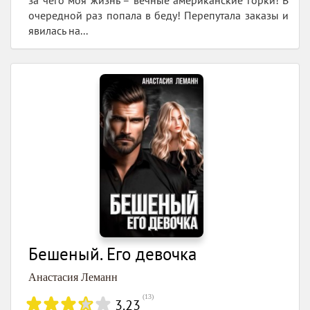
за чего моя жизнь – вечные американские горки! В
очередной раз попала в беду! Перепутала заказы и
явилась на...
Бешеный. Его девочка
Анастасия Леманн
(
13
)
3.23