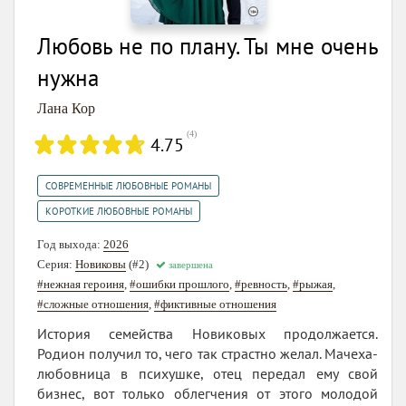
Любовь не по плану. Ты мне очень
нужна
Лана Кор
(
4
)
4.75
,
СОВРЕМЕННЫЕ ЛЮБОВНЫЕ РОМАНЫ
КОРОТКИЕ ЛЮБОВНЫЕ РОМАНЫ
Год выхода:
2026
Серия:
Новиковы
(#2)
завершена
#нежная героиня
,
#ошибки прошлого
,
#ревность
,
#рыжая
,
#сложные отношения
,
#фиктивные отношения
История семейства Новиковых продолжается.
Родион получил то, чего так страстно желал. Мачеха-
любовница в психушке, отец передал ему свой
бизнес, вот только облегчения от этого молодой