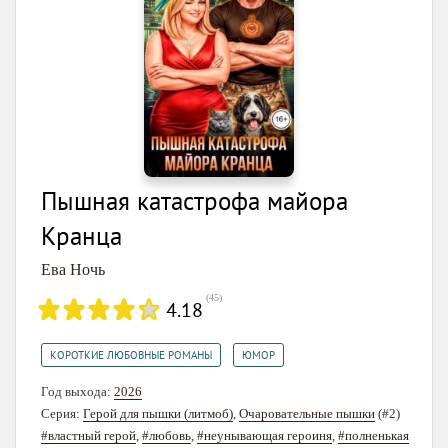
Пышная катастрофа майора
Кранца
Ева Ночь
(
45
)
4.18
,
КОРОТКИЕ ЛЮБОВНЫЕ РОМАНЫ
ЮМОР
Год выхода:
2026
Серия:
Герой для пышки (литмоб)
,
Очаровательные пышки
(#2)
#властный герой
,
#любовь
,
#неунывающая героиня
,
#полненькая