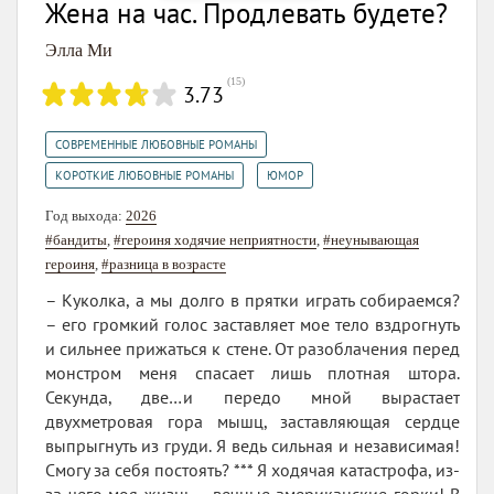
Жена на час. Продлевать будете?
Элла Ми
(
15
)
3.73
,
СОВРЕМЕННЫЕ ЛЮБОВНЫЕ РОМАНЫ
,
КОРОТКИЕ ЛЮБОВНЫЕ РОМАНЫ
ЮМОР
Год выхода:
2026
#бандиты
,
#героиня ходячие неприятности
,
#неунывающая
героиня
,
#разница в возрасте
– Куколка, а мы долго в прятки играть собираемся?
– его громкий голос заставляет мое тело вздрогнуть
и сильнее прижаться к стене. От разоблачения перед
монстром меня спасает лишь плотная штора.
Секунда, две…и передо мной вырастает
двухметровая гора мышц, заставляющая сердце
выпрыгнуть из груди. Я ведь сильная и независимая!
Смогу за себя постоять? *** Я ходячая катастрофа, из-