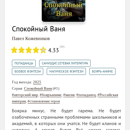
Спокойный Ваня
Павел Кожевников
(
66
)
4.33
,
,
ПОПАДАНЦЫ
САМИЗДАТ, СЕТЕВАЯ ЛИТЕРАТУРА
,
,
БОЕВОЕ ФЭНТЕЗИ
МАГИЧЕСКОЕ ФЭНТЕЗИ
БОЯРЪ-АНИМЕ
Год выхода:
2025
Серия:
Спокойный Ваня
(#1)
#авторский мир
,
#бояръаниме
,
#магия
,
#попаданец
,
#Российская
империя
,
#становление героя
Боярка минус. Не будет гарема. Не будет
озабоченных странными проблемами школьников и
академий, в которых они учатся. Не будет кланов и
чудовищ. А может, будет. Всё, кроме гарема.