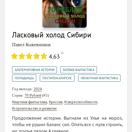
Ласковый холод Сибири
Павел Кожевников
(
8
)
4.63
,
,
АЛЬТЕРНАТИВНАЯ ИСТОРИЯ
БОЕВАЯ ФАНТАСТИКА
,
,
ПОПАДАНЦЫ
ПОСТАПОКАЛИПСИС
НЕНАУЧНАЯ ФАНТАСТИКА
Год выхода:
2024
Серия:
70 Рублей
(#5)
#научная фантастика
,
#россия
,
#сверхспособности
,
#строительство и развитие
Продолжение истории. Выгнали из Улья на мороз,
чтобы не рушил баланс сил. Опять все с нуля строить,
но друзья рядом. А главное...