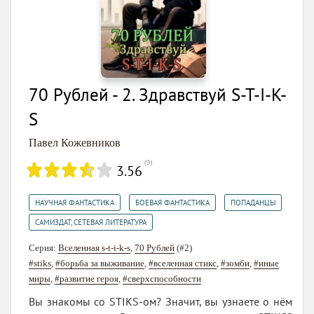
70 Рублей - 2. Здравствуй S-T-I-K-
S
Павел Кожевников
(
9
)
3.56
,
,
,
НАУЧНАЯ ФАНТАСТИКА
БОЕВАЯ ФАНТАСТИКА
ПОПАДАНЦЫ
САМИЗДАТ, СЕТЕВАЯ ЛИТЕРАТУРА
Серия:
Вселенная s-t-i-k-s
,
70 Рублей
(#2)
#stiks
,
#борьба за выживание
,
#вселенная стикс
,
#зомби
,
#иные
миры
,
#развитие героя
,
#сверхспособности
Вы знакомы со STIKS-ом? Значит, вы узнаете о нём