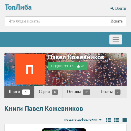
ТопЛиба
Войти
Искать
Меню
Павел Кожевников
ПОДПИСАТЬСЯ
78
Книги
Серии
Отзывы
Цитаты
21
6
95
2
Книги Павел Кожевников
по дате добавления