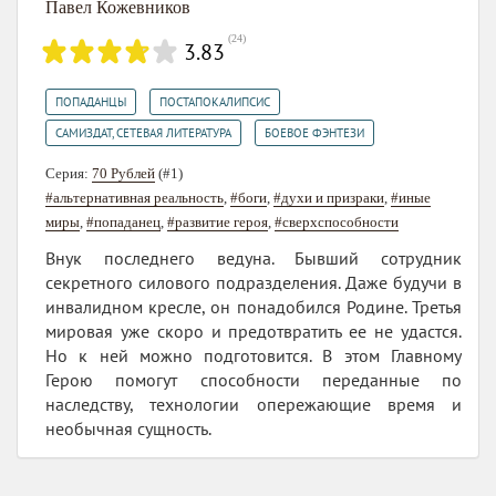
Павел Кожевников
(
24
)
3.83
,
,
ПОПАДАНЦЫ
ПОСТАПОКАЛИПСИС
,
САМИЗДАТ, СЕТЕВАЯ ЛИТЕРАТУРА
БОЕВОЕ ФЭНТЕЗИ
Серия:
70 Рублей
(#1)
#альтернативная реальность
,
#боги
,
#духи и призраки
,
#иные
миры
,
#попаданец
,
#развитие героя
,
#сверхспособности
Внук последнего ведуна. Бывший сотрудник
секретного силового подразделения. Даже будучи в
инвалидном кресле, он понадобился Родине. Третья
мировая уже скоро и предотвратить ее не удастся.
Но к ней можно подготовится. В этом Главному
Герою помогут способности переданные по
наследству, технологии опережающие время и
необычная сущность.