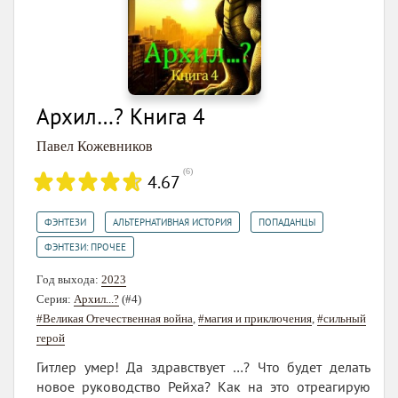
Архил…? Книга 4
Павел Кожевников
(
6
)
4.67
,
,
,
ФЭНТЕЗИ
АЛЬТЕРНАТИВНАЯ ИСТОРИЯ
ПОПАДАНЦЫ
ФЭНТЕЗИ: ПРОЧЕЕ
Год выхода:
2023
Серия:
Архил...?
(#4)
#Великая Отечественная война
,
#магия и приключения
,
#сильный
герой
Гитлер умер! Да здравствует …? Что будет делать
новое руководство Рейха? Как на это отреагирую