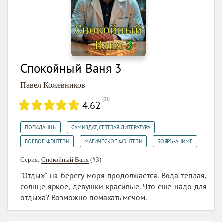
Спокойный Ваня 3
Павел Кожевников
(
31
)
4.62
,
,
ПОПАДАНЦЫ
САМИЗДАТ, СЕТЕВАЯ ЛИТЕРАТУРА
,
,
БОЕВОЕ ФЭНТЕЗИ
МАГИЧЕСКОЕ ФЭНТЕЗИ
БОЯРЪ-АНИМЕ
Серия:
Спокойный Ваня
(#3)
"Отдых" на берегу моря продолжается. Вода теплая,
солнце яркое, девушки красивые. Что еще надо для
отдыха? Возможно помахать мечом.