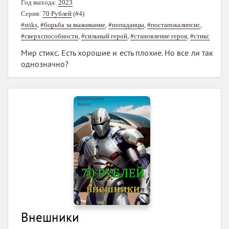
Год выхода:
2023
Серия:
70 Рублей
(#4)
#stiks
,
#борьба за выживание
,
#попаданцы
,
#постапокалипсис
,
#сверхспособности
,
#сильный герой
,
#становление героя
,
#стикс
Мир стикс. Есть хорошие и есть плохие. Но все ли так
однозначно?
Внешники