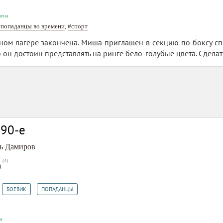
ена
#попаданцы во времени
,
#спорт
ном лагере закончена. Миша приглашен в секцию по боксу сп
о он достоин представлять на ринге бело-голубые цвета. Сделат
 90-е
ь Дамиров
(
4
)
0
,
,
БОЕВИК
ПОПАДАНЦЫ
а