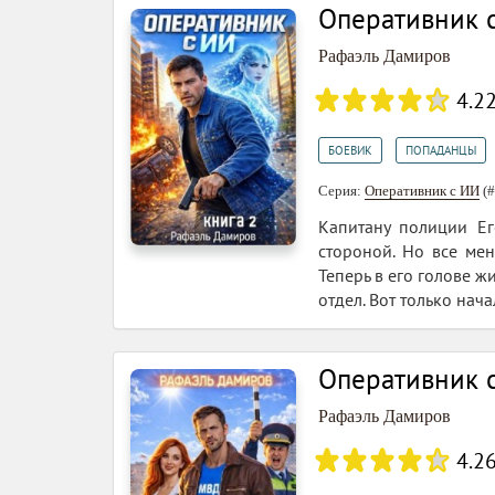
Оперативник с
Рафаэль Дамиров
4.2
,
БОЕВИК
ПОПАДАНЦЫ
Серия:
Оперативник с ИИ
(#
Капитану полиции Ег
стороной. Но все мен
Теперь в его голове ж
отдел. Вот только нач
Оперативник 
Рафаэль Дамиров
4.2