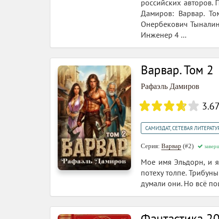
российских авторов. 
Дамиров: Варвар. Т
Онербекович Тыналин
Инженер 4 ...
Варвар. Том 2
Рафаэль Дамиров
3.6
САМИЗДАТ, СЕТЕВАЯ ЛИТЕРАТУ
Серия:
Варвар
(#2)
завер
Мое имя Эльдорн, и я
потеху толпе. Трибун
думали они. Но всё п
Фантастика 20