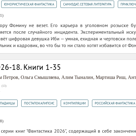
,
,
,
ЮМОРИСТИЧЕСКАЯ ФАНТАСТИКА
САМИЗДАТ, СЕТЕВАЯ ЛИТЕРАТУРА
ПРИКЛЮЧ
1)
ору Фомину не везет. Его карьера в уголовном розыске бук
яется после случайного инцидента. Экспериментальный искус
ивёт цифровая девушка Иби — умная, ехидная и чертовски поле
альник и кадровик, во что бы то ни стало хотят избавится от Фо
26-18. Книги 1-35
м Петров
,
Ольга Смышляева
,
Алим Тыналин
,
Мартиша Риш
,
Ант
(
13
)
2
,
,
,
ПАДАНЦЫ
ПОСТАПОКАЛИПСИС
КОМПИЛЯЦИИ
РОССИЙСКАЯ ФАНТАСТИКА
8)
серии книг "Фантастика 2026", содержащий в себе закончен