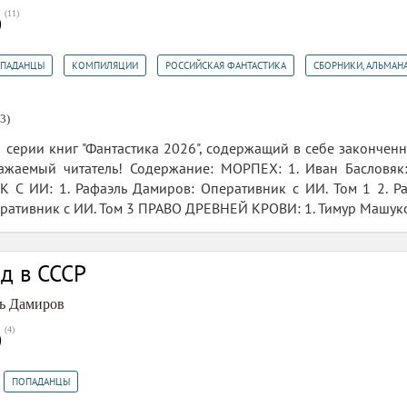
(
11
)
0
,
,
,
ПАДАНЦЫ
КОМПИЛЯЦИИ
РОССИЙСКАЯ ФАНТАСТИКА
СБОРНИКИ, АЛЬМАН
3)
серии книг "Фантастика 2026", содержащий в себе закончен
важаемый читатель! Содержание: МОРПЕХ: 1. Иван Басловяк:
 С ИИ: 1. Рафаэль Дамиров: Оперативник с ИИ. Том 1 2. Ра
ативник с ИИ. Том 3 ПРАВО ДРЕВНЕЙ КРОВИ: 1. Тимур Машуков: 
ад в СССР
ь Дамиров
(
4
)
0
,
ПОПАДАНЦЫ