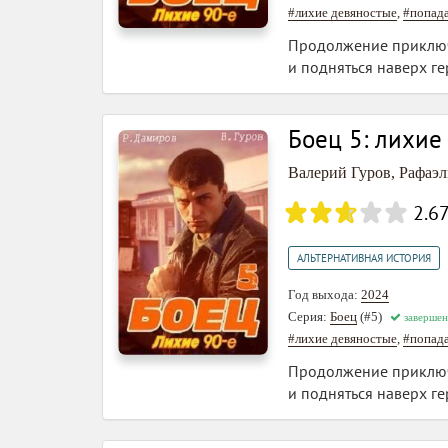
#лихие девяностые
,
#попад
Продолжение приключе
и подняться наверх г
Боец 5: лихие
Валерий Гуров
,
Рафаэл
2.6
АЛЬТЕРНАТИВНАЯ ИСТОРИЯ
Год выхода:
2024
Серия:
Боец
(#5)
завершен
#лихие девяностые
,
#попад
Продолжение приключе
и подняться наверх г