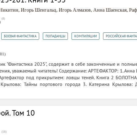
 Никитин
,
Игорь Шенгальц
,
Игорь Алмазов
,
Анна Шаенская
,
Раф
(
8
)
0
,
,
,
,
БОЕВАЯ ФАНТАСТИКА
ПОПАДАНЦЫ
КОМПИЛЯЦИИ
РОССИЙСКАЯ ФАНТА
01)
ик "Фантастика 2025", содержит в себе законченные и полн
тения, уважаемый читатель! Содержание: АРТЕФАКТОР: 1. Анна
 Артефактор под прикрытием: ловцы теней. Книга 2 БОЛОТНА
а Крылова: Тайны портового города 3. Катерина Крылова
ой. Том 10
(
18
)
5