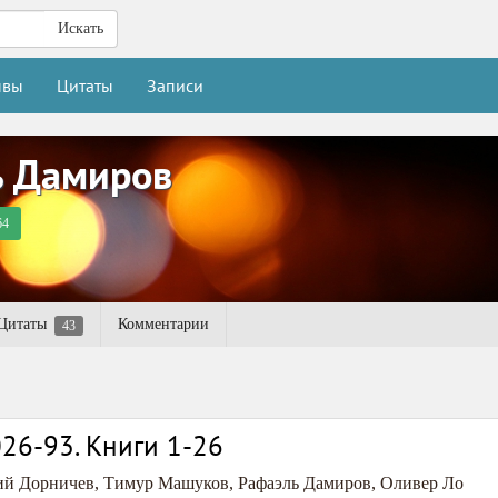
Искать
ывы
Цитаты
Записи
ь Дамиров
64
Цитаты
Комментарии
43
26-93. Книги 1-26
ий Дорничев
,
Тимур Машуков
,
Рафаэль Дамиров
,
Оливер Ло