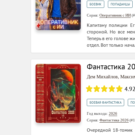
,
БОЕВИК
ПОПАДАНЦЫ
Серия:
Оперативник с ИИ
(#
Капитану полиции Ег
стороной. Но все мен
Теперь в его голове ж
отдел. Вот только нач
Фантастика 20
Дем Михайлов
,
Макси
4.9
,
БОЕВАЯ ФАНТАСТИКА
ПО
Год выхода:
2026
Серия:
Фантастика 2026
(#1
Очередной 18-томик 