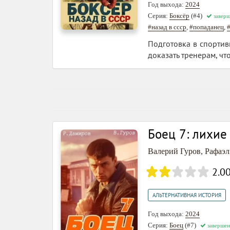
Год выхода:
2024
Серия:
Боксёр
(#4)
заверш
#назад в ссср
,
#попаданец
,
Подготовка в спортив
доказать тренерам, чт
Боец 7: лихие
Валерий Гуров
,
Рафаэл
2.0
АЛЬТЕРНАТИВНАЯ ИСТОРИЯ
Год выхода:
2024
Серия:
Боец
(#7)
завершен