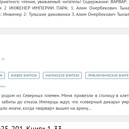
Приятного чтения, уважаемый читатель! Содержание: ВАРВАР: 1
ом 2 ИНЖЕНЕР ИМПЕРИИ ПАРА: 1. Алим Онербекович Тынал
: Инженер 2: Тульские диковинки 3. Алим Онербекович Тына
(
6
)
7
,
,
,
РА
БОЕВОЕ ФЭНТЕЗИ
МАГИЧЕСКОЕ ФЭНТЕЗИ
ПРИКЛЮЧЕНЧЕСКОЕ ФЭНТЕ
шена
 родом из Северных племен. Меня привезли в столицу в клет
ы забиты до отказа. Имперцы ждут, что «северный дикарь» умр
ошло иначе, когда «варвар» вышел на арену…
25-201. Книги 1-33