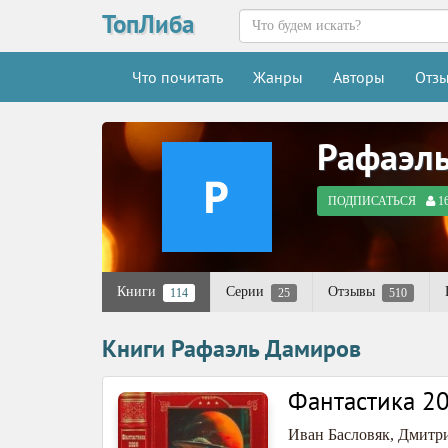
ТопЛиба
Что почитать
Жанры
Авторы
Отз
Рафаэл
ПОДПИСАТЬСЯ
1
Книги
Серии
Отзывы
114
25
510
Книги Рафаэль Дамиров
Фантастика 20
Иван Басловяк
,
Дмитр