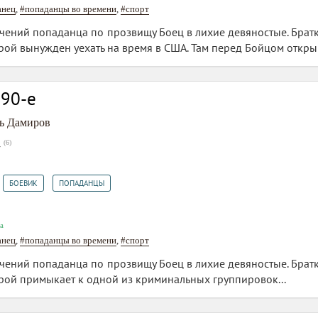
анец
,
#попаданцы во времени
,
#спорт
ний попаданца по прозвищу Боец в лихие девяностые. Братк
ерой вынужден уехать на время в США. Там перед Бойцом откры
 90-е
ь Дамиров
(
6
)
7
,
,
БОЕВИК
ПОПАДАНЦЫ
а
анец
,
#попаданцы во времени
,
#спорт
ний попаданца по прозвищу Боец в лихие девяностые. Братк
ерой примыкает к одной из криминальных группировок...