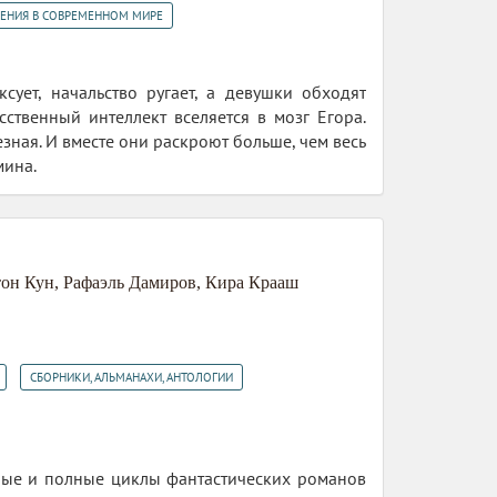
ЕНИЯ В СОВРЕМЕННОМ МИРЕ
сует, начальство ругает, а девушки обходят
ственный интеллект вселяется в мозг Егора.
зная. И вместе они раскроют больше, чем весь
мина.
он Кун
,
Рафаэль Дамиров
,
Кира Крааш
,
СБОРНИКИ, АЛЬМАНАХИ, АНТОЛОГИИ
ные и полные циклы фантастических романов