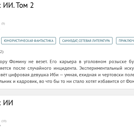
 ИИ. Том 2
(
9
)
2
,
,
,
ЮМОРИСТИЧЕСКАЯ ФАНТАСТИКА
САМИЗДАТ, СЕТЕВАЯ ЛИТЕРАТУРА
ПРИКЛЮЧ
2)
ору Фомину не везет. Его карьера в уголовном розыске бук
яется после случайного инцидента. Экспериментальный искус
ивёт цифровая девушка Иби — умная, ехидная и чертовски поле
альник и кадровик, во что бы то ни стало хотят избавится от Фо
с ИИ
(
19
)
6