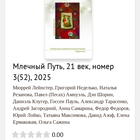
Млечный Путь, 21 век, номер
3(52), 2025
Мюррей Лейнстер
,
Григорий Неделько
,
Наталья
Резанова
,
Павел (Песах) Амнуэль
,
Дэн Шорин
,
Даниэль Клугер
,
Госсен Пауль
,
Александр Тарасенко
,
Андрей Загородний
,
Анна Самарина
,
Федор Федоров
,
Юрий Лойко
,
Татьяна Максимова
,
Давид Азоф
,
Елена
Ермаковам
,
Ольга Сажина
0.00