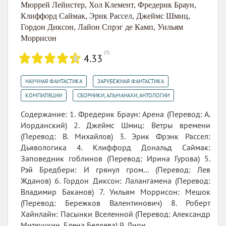
Мюррей Лейнстер
,
Хол Клемент
,
Фредерик Браун
,
Клиффорд Саймак
,
Эрик Рассел
,
Джеймс Шмиц
,
Гордон Диксон
,
Лайон Спрэг де Камп
,
Уильям
Моррисон
(
3
)
4.33
,
,
НАУЧНАЯ ФАНТАСТИКА
ЗАРУБЕЖНАЯ ФАНТАСТИКА
,
КОМПИЛЯЦИИ
СБОРНИКИ, АЛЬМАНАХИ, АНТОЛОГИИ
Содержание: 1. Фредерик Браун: Арена (Перевод: А.
Иорданский) 2. Джеймс Шмиц: Ветры времени
(Перевод: В. Михайлов) 3. Эрик Фрэнк Рассел:
Дьявологика 4. Клиффорд Дональд Саймак:
Заповедник гоблинов (Перевод: Ирина Гурова) 5.
Рэй Бредбери: И грянул гром... (Перевод: Лев
Жданов) 6. Гордон Диксон: Лалангамена (Перевод:
Владимир Баканов) 7. Уильям Моррисон: Мешок
(Перевод: Бережков Валентинович) 8. Роберт
Хайнлайн: Пасынки Вселенной (Перевод: Александр
Митюшкин, Елена Беляева) 9. Лион...