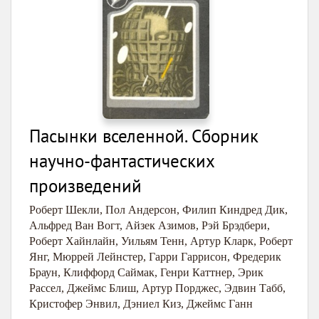
Пасынки вселенной. Сборник
научно-фантастических
произведений
Роберт Шекли
,
Пол Андерсон
,
Филип Киндред Дик
,
Альфред Ван Вогт
,
Айзек Азимов
,
Рэй Брэдбери
,
Роберт Хайнлайн
,
Уильям Тенн
,
Артур Кларк
,
Роберт
Янг
,
Мюррей Лейнстер
,
Гарри Гаррисон
,
Фредерик
Браун
,
Клиффорд Саймак
,
Генри Каттнер
,
Эрик
Рассел
,
Джеймс Блиш
,
Артур Порджес
,
Эдвин Табб
,
Кристофер Энвил
,
Дэниел Киз
,
Джеймс Ганн