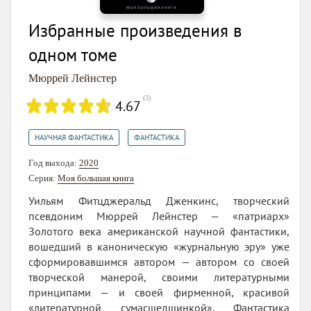
Избранные произведения в
одном томе
Мюррей Лейнстер
(
3
)
4.67
,
НАУЧНАЯ ФАНТАСТИКА
ФАНТАСТИКА
Год выхода:
2020
Серия:
Моя большая книга
Уильям Фитцджеральд Дженкинс, творческий
псевдоним Мюррей Лейнстер — «патриарх»
Золотого века американской научной фантастики,
вошедший в каноническую «журнальную эру» уже
сформировавшимся автором — автором со своей
творческой манерой, своими литературными
принципами — и своей фирменной, красивой
«литературной сумасшедшинкой». Фантастика