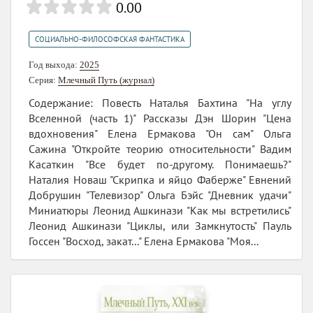
0.00
СОЦИАЛЬНО-ФИЛОСОФСКАЯ ФАНТАСТИКА
Год выхода:
2025
Серия:
Млечный Путь (журнал)
Содержание: Повесть Наталья Бахтина "На углу
Вселенной (часть 1)" Рассказы Дэн Шорин "Цена
вдохновения" Елена Ермакова "Он сам" Ольга
Сажина "Откройте теорию относительности" Вадим
Касаткин "Все будет по-другому. Понимаешь?"
Наталия Новаш "Скрипка и яйцо Фаберже" Евнений
Добрушин "Телевизор" Ольга Бэйс "Дневник удачи"
Миниатюры Леонид Ашкинази "Как мы встретились"
Леонид Ашкинази "Циклы, или Замкнутость" Пауль
Госсен "Восход, закат..." Елена Ермакова "Моя...