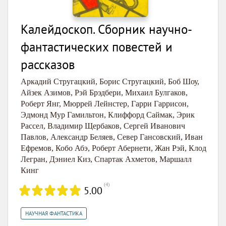
Калейдоскоп. Сборник научно-
фантастических повестей и
рассказов
Аркадий Стругацкий
,
Борис Стругацкий
,
Боб Шоу
,
Айзек Азимов
,
Рэй Брэдбери
,
Михаил Булгаков
,
Роберт Янг
,
Мюррей Лейнстер
,
Гарри Гаррисон
,
Эдмонд Мур Гамильтон
,
Клиффорд Саймак
,
Эрик
Рассел
,
Владимир Щербаков
,
Сергей Иванович
Павлов
,
Александр Беляев
,
Север Гансовский
,
Иван
Ефремов
,
Кобо Абэ
,
Роберт Абернети
,
Жан Рэй
,
Клод
Легран
,
Дэниел Киз
,
Спартак Ахметов
,
Маршалл
Кинг
(
4
)
5.00
НАУЧНАЯ ФАНТАСТИКА