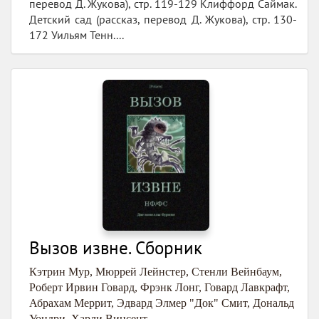
перевод Д. Жукова), стр. 119-129 Клиффорд Саймак.
Детский сад (рассказ, перевод Д. Жукова), стр. 130-
172 Уильям Тенн....
Вызов извне. Сборник
Кэтрин Мур
,
Мюррей Лейнстер
,
Стенли Вейнбаум
,
Роберт Ирвин Говард
,
Фрэнк Лонг
,
Говард Лавкрафт
,
Абрахам Меррит
,
Эдвард Элмер "Док" Смит
,
Дональд
Уондри
,
Харли Винсент