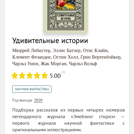
Удивительные истории
Мюррей Лейнстер
,
Эллис Батлер
,
Отис Клайн
,
Клемент Фезандие
,
Остин Холл
,
Грин Вертенбэйкер
,
Чарльз Уинн
,
Жак Морган
,
Чарльз Вольф
(
2
)
5.00
НАУЧНАЯ ФАНТАСТИКА
Год выхода:
2020
Подборка рассказов из первых четырех номеров
легендарного журнала «Эмейзинг сториз» —
первого журнала научной фантастики с
оригинальными иллюстрациями.