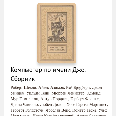
Компьютер по имени Джо.
Сборник
Роберт Шекли
,
Айзек Азимов
,
Рэй Брэдбери
,
Джон
Уиндем
,
Уильям Тенн
,
Мюррей Лейнстер
,
Эдмонд
Мур Гамильтон
,
Артур Порджес
,
Герберт Франке
,
Диана Чавиано
,
Любен Дилов
,
Хосе Гарсиа Мартинес
,
Герберт Голдстоун
,
Ярослав Вейс
,
Гюнтер Теске
,
Ульф
Мальмгрен
,
Иржи Колафа-младший
,
Артур Селлингс
,