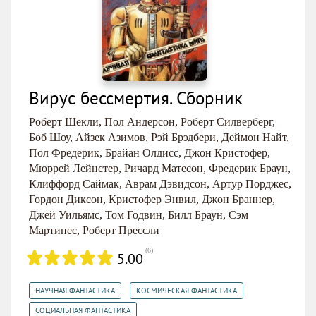
Вирус бессмертия. Сборник
Роберт Шекли
,
Пол Андерсон
,
Роберт Силверберг
,
Боб Шоу
,
Айзек Азимов
,
Рэй Брэдбери
,
Деймон Найт
,
Пол Фредерик
,
Брайан Олдисс
,
Джон Кристофер
,
Мюррей Лейнстер
,
Ричард Матесон
,
Фредерик Браун
,
Клиффорд Саймак
,
Аврам Дэвидсон
,
Артур Порджес
,
Гордон Диксон
,
Кристофер Энвил
,
Джон Браннер
,
Джей Уильямс
,
Том Годвин
,
Билл Браун
,
Сэм
Мартинес
,
Роберт Прессли
(
6
)
5.00
,
,
НАУЧНАЯ ФАНТАСТИКА
КОСМИЧЕСКАЯ ФАНТАСТИКА
,
СОЦИАЛЬНАЯ ФАНТАСТИКА