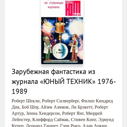
Зарубежная фантастика из
журнала «ЮНЫЙ ТЕХНИК» 1976-
1989
Роберт Шекли
,
Роберт Силверберг
,
Филип Киндред
Дик
,
Боб Шоу
,
Айзек Азимов
,
Ли Брэкетт
,
Роберт
Артур
,
Зенна Хендерсон
,
Роберт Янг
,
Мюррей
Лейнстер
,
Клиффорд Саймак
,
Стивен Кинг
,
Эдмунд
Купер
,
Леонард Ташнет
,
Гэри Рьюз
,
Алан Аркин
,