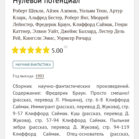
Нулевой потенциал
Роберт Шекли
,
Айзек Азимов
,
Уильям Тенн
,
Артур
Кларк
,
Альфред Бестер
,
Роберт Янг
,
Мюррей
Лейнстер
,
Фредерик Браун
,
Клиффорд Саймак
,
Генри
Каттнер
,
Элвин Уайт
,
Джеймс Баллард
,
Лестер Дель
Рей
,
Кингсли Эмис
,
Уормсер Ричард
(
3
)
5.00
НАУЧНАЯ ФАНТАСТИКА
Год выхода:
1993
Сборник научно-фантастических произведений.
Содержание: Фредерик Браун. Просто смешно!
(рассказ, перевод Л. Мишина), стр. 6-8 Клиффорд
Саймак. Иммигрант (рассказ, перевод Д. Жукова), стр.
9-57 Клиффорд Саймак. Куш (рассказ, перевод Д.
Жукова), стр. 57-94 Клиффорд Саймак. Пыльная
зебра (рассказ, перевод Д. Жукова), стр. 94-119
Клиффорд Саймак. Отец-основатель (рассказ,