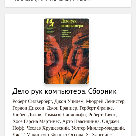
Дело рук компьютера. Сборник
Роберт Силверберг
,
Джон Уиндем
,
Мюррей Лейнстер
,
Гордон Диксон
,
Джон Браннер
,
Герберт Франке
,
Любен Дилов
,
Томмазо Ландольфи
,
Роберт Таунс
,
Хосе Гарсиа Мартинес
,
Арто Паасилинна
,
Онджей
Нефф
,
Чеслав Хрущевский
,
Уолтер Миллер-младший
,
Дж. Т. Макинтош
,
Франко Оссола
,
Х. Харгривс
,