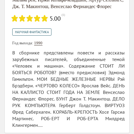
Дж. Т. Макинтош
,
Венсеслао Фернандес Флорес
(
1
)
5.00
НАУЧНАЯ ФАНТАСТИКА
Год выхода:
1990
В сборнике представлены повести и рассказы
зарубежных писателей, объединенные темой
«Человек и машина». Содержание СТОИТ ЛИ
БОЯТЬСЯ РОБОТОВ? (вместо предисловия) Эдмонд
Гамильтон. МОИ БЕДНЫЕ ЖЕЛЕЗНЫЕ НЕРВЫ Рэй
Брэдбери. «ЧЕРТОВО КОЛЕСО» Ярослав Вейс. ДЕНЬ
НА КАЛЛИСТО СТОИТ ГОДА НА ЗЕМЛЕ Венсеслао
Фернандес Флорес. БУНТ Джон Т. Макинтош. ДЕЛО
РУК КОМПЬЮТЕРА Герберт Голдстоун. ВИРТУОЗ
Фред Саберхаген. КОРАБЛЬ-КРЕПОСТЬ Хосе Гарсиа
Мартинес. РОБ-ЕРТ И РОБ-ЕРТА Милдред
Клингермен....