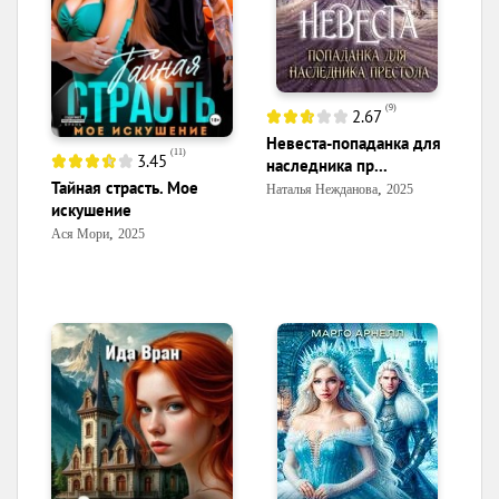
(
9
)
2.67
Невеста-попаданка для
(
11
)
3.45
наследника пр...
Тайная страсть. Мое
,
Наталья Нежданова
2025
искушение
,
Ася Мори
2025