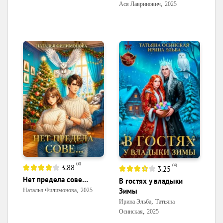
,
Ася Лавринович
2025
(
8
)
(
4
)
3.88
3.25
Нет предела сове…
В гостях у владыки
Зимы
,
Наталья Филимонова
2025
,
Ирина Эльба
Татьяна
,
Осинская
2025