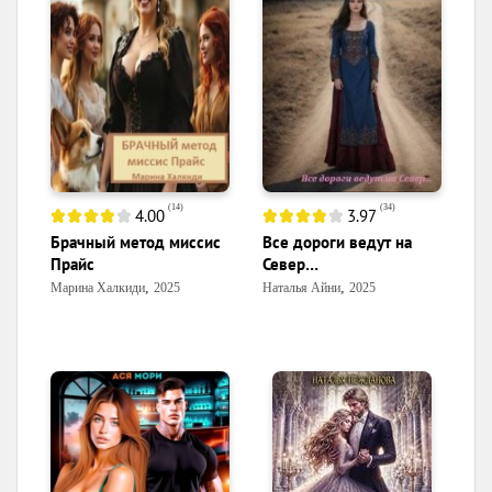
(
14
)
(
34
)
4.00
3.97
Брачный метод миссис
Все дороги ведут на
Прайс
Север…
,
,
Марина Халкиди
2025
Наталья Айни
2025