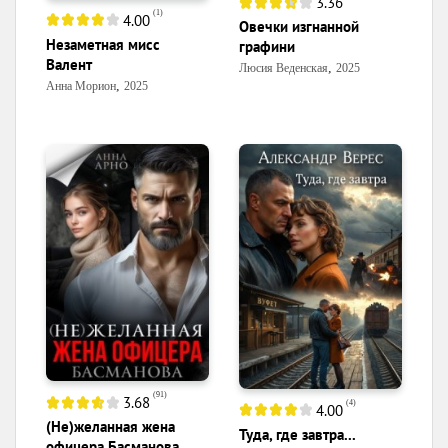
3.36
(
1
)
4.00
Овечки изгнанной
Незаметная мисс
графини
Валент
,
Люсия Веденская
2025
,
Анна Морион
2025
(
91
)
3.68
(
4
)
4.00
(Не)желанная жена
Туда, где завтра...
офицера Басманова