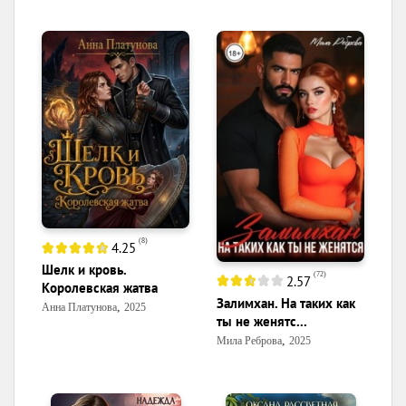
(
8
)
4.25
Шелк и кровь.
(
72
)
2.57
Королевская жатва
Залимхан. На таких как
,
Анна Платунова
2025
ты не женятс...
,
Мила Реброва
2025