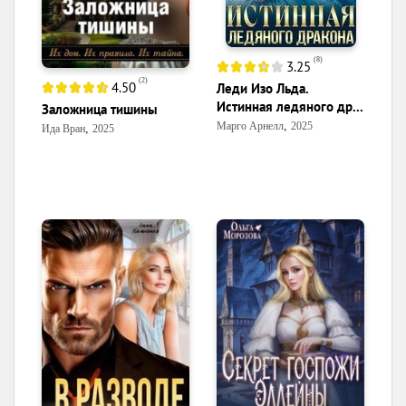
(
8
)
3.25
(
2
)
4.50
Леди Изо Льда.
Истинная ледяного др...
Заложница тишины
,
Марго Арнелл
2025
,
Ида Вран
2025