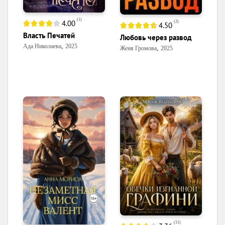
(
1
)
4.00
(
2
)
4.50
Власть Печатей
Любовь через развод
,
Ада Николаева
2025
,
Женя Громова
2025
(
11
)