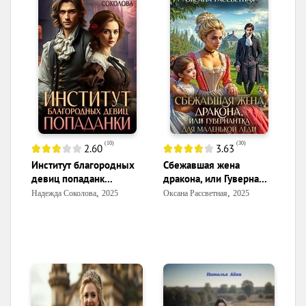
(
10
)
(
30
)
2.60
3.63
Институт благородных
Сбежавшая жена
девиц попаданк...
дракона, или Гуверна...
,
,
Надежда Соколова
2025
Оксана Рассветная
2025