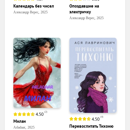
Календарь без чисел
Опоздавшие на
электричку
,
Александр Верес
2025
,
Александр Верес
2025
(
2
)
4.50
(
4
)
4.50
Милан
Перевоспитать Тихоню
,
Arladaar
2025