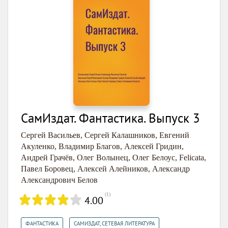
СамИздат. Фантастика. Выпуск 3
Сергей Васильев
,
Сергей Калашников
,
Евгений
Акуленко
,
Владимир Благов
,
Алексей Гридин
,
Андрей Грачёв
,
Олег Волынец
,
Олег Белоус
,
Felicata
,
Павел Боровец
,
Алексей Алейников
,
Александр
Александрович Белов
(
1
)
4.00
,
ФАНТАСТИКА
САМИЗДАТ, СЕТЕВАЯ ЛИТЕРАТУРА