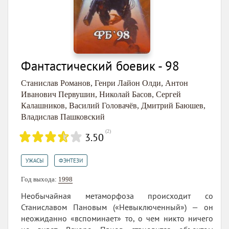
Фантастический боевик - 98
Станислав Романов
,
Генри Лайон Олди
,
Антон
Иванович Первушин
,
Николай Басов
,
Сергей
Калашников
,
Василий Головачёв
,
Дмитрий Баюшев
,
Владислав Пашковский
(
2
)
3.50
,
УЖАСЫ
ФЭНТЕЗИ
Год выхода:
1998
Необычайная метаморфоза происходит со
Станиславом Пановым («Невыключенный») — он
неожиданно «вспоминает» то, о чем никто ничего