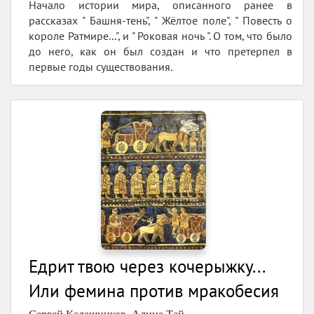
Начало истории мира, описанного ранее в
рассказах " Башня-тень", " Жёлтое поле", " Повесть о
короле Ратмире...", и " Роковая ночь ". О том, что было
до него, как он был создан и что претерпел в
первые годы существования.
Едрит твою через кочерыжку...
Или фемина против мракобесия