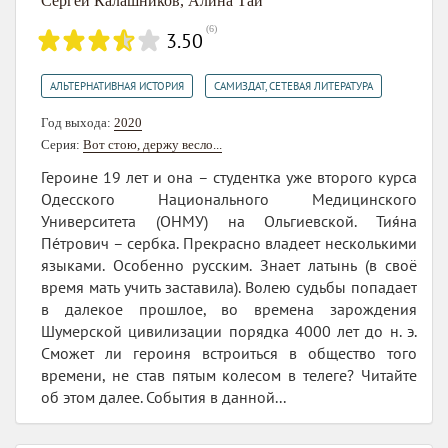
Сергей Калашников
,
Алина Тай
(
6
)
3.50
,
АЛЬТЕРНАТИВНАЯ ИСТОРИЯ
САМИЗДАТ, СЕТЕВАЯ ЛИТЕРАТУРА
Год выхода:
2020
Серия:
Вот стою, держу весло...
Героине 19 лет и она – студентка уже второго курса
Одесского Национального Медицинского
Университета (ОНМУ) на Ольгиевской. Тия́на
Пе́трович – сербка. Прекрасно владеет несколькими
языками. Особенно русским. Знает латынь (в своё
время мать учить заставила). Волею судьбы попадает
в далекое прошлое, во времена зарождения
Шумерской цивилизации порядка 4000 лет до н. э.
Сможет ли героиня встроиться в общество того
времени, не став пятым колесом в телеге? Читайте
об этом далее. События в данной...