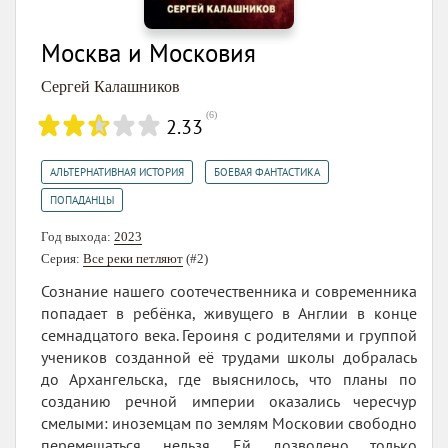
Москва и Московия
Сергей Калашников
(
6
)
2.33
,
,
АЛЬТЕРНАТИВНАЯ ИСТОРИЯ
БОЕВАЯ ФАНТАСТИКА
ПОПАДАНЦЫ
Год выхода:
2023
Серия:
Все реки петляют
(#2)
Сознание нашего соотечественника и современника
попадает в ребёнка, живущего в Англии в конце
семнадцатого века. Героиня с родителями и группой
учеников созданной её трудами школы добралась
до Архангельска, где выяснилось, что планы по
созданию речной империи оказались чересчур
смелыми: иноземцам по землям Московии свободно
перемещаться нельзя. Ей дозволено только