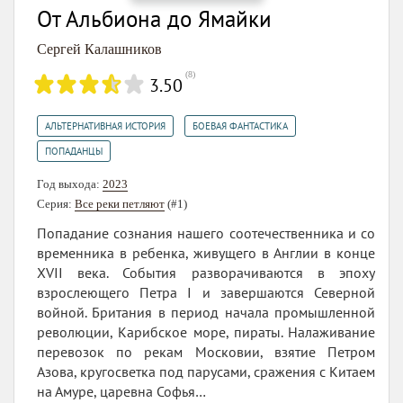
От Альбиона до Ямайки
Сергей Калашников
(
8
)
3.50
,
,
АЛЬТЕРНАТИВНАЯ ИСТОРИЯ
БОЕВАЯ ФАНТАСТИКА
ПОПАДАНЦЫ
Год выхода:
2023
Серия:
Все реки петляют
(#1)
Попадание сознания нашего соотечественника и со
временника в ребенка, живущего в Англии в конце
XVII века. События разворачиваются в эпоху
взрослеющего Петра I и завершаются Северной
войной. Британия в период начала промышленной
революции, Карибское море, пираты. Налаживание
перевозок по рекам Московии, взятие Петром
Азова, кругосветка под парусами, сражения с Китаем
на Амуре, царевна Софья…