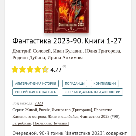
Фантастика 2023-90. Книги 1-27
Дмитрий Соловей
,
Иван Булавин
,
Юлия Григорова
,
Родион Дубина
,
Ирина Алхимова
(
9
)
4.22
,
,
,
АЛЬТЕРНАТИВНАЯ ИСТОРИЯ
ПОПАДАНЦЫ
КОМПИЛЯЦИИ
,
РОССИЙСКАЯ ФАНТАСТИКА
СБОРНИКИ, АЛЬМАНАХИ, АНТОЛОГИИ
Год выхода:
2023
Серия:
Живой
,
Puzzle
,
Император [Григорова]
,
Проклятие
Каменного острова
,
Живи и ошибайся
,
Фантастика 2023
(#90),
Загробный
,
Посланник [Булавин]
Очередной, 90-й томик "Фантастика 2023", содержит