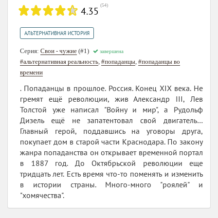
(
54
)
4.35
АЛЬТЕРНАТИВНАЯ ИСТОРИЯ
Серия:
Свои - чужие
(#1)
завершена
#альтернативная реальность
,
#попаданцы
,
#попаданцы во
времени
. Попаданцы в прошлое. Россия. Конец XIX века. Не
гремят ещё революции, жив Александр III, Лев
Толстой уже написал "Войну и мир", а Рудольф
Дизель ещё не запатентовал свой двигатель…
Главный герой, поддавшись на уговоры друга,
покупает дом в старой части Краснодара. По закону
жанра попаданства он открывает временной портал
в 1887 год. До Октябрьской революции еще
тридцать лет. Есть время что-то поменять и изменить
в истории страны. Много-много "роялей" и
"хомячества".