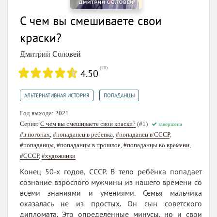
С чeм вы смешивaeтe свои
краски?
Дмитрий Соловей
(
78
)
4.50
,
АЛЬТЕРНАТИВНАЯ ИСТОРИЯ
ПОПАДАНЦЫ
Год выхода:
2021
Серия:
С чем вы смешиваете свои краски?
(#1)
завершена
#в погонах
,
#попаданец в ребенка
,
#попаданец в СССР
,
#попаданцы
,
#попаданцы в прошлое
,
#попаданцы во времени
,
#СССР
,
#художники
Конец 50-х годов, СССР. В тело ребёнка попадает
сознание взрослого мужчины из нашего времени со
всеми знаниями и умениями. Семья мальчика
оказалась не из простых. Он сын советского
дипломата. Это определённые минусы, но и свои