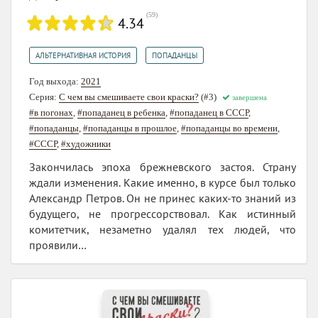
(
59
)
4.34
,
АЛЬТЕРНАТИВНАЯ ИСТОРИЯ
ПОПАДАНЦЫ
Год выхода:
2021
Серия:
С чем вы смешиваете свои краски?
(#3)
завершена
#в погонах
,
#попаданец в ребенка
,
#попаданец в СССР
,
#попаданцы
,
#попаданцы в прошлое
,
#попаданцы во времени
,
#СССР
,
#художники
Закончилась эпоха брежневского застоя. Страну
ждали изменения. Какие именно, в курсе был только
Александр Петров. Он не принес каких-то знаний из
будущего, не прогрессорствовал. Как истинный
комитетчик, незаметно удалял тех людей, что
проявили…