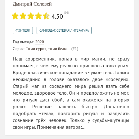
Дмитрий Соловей
(
36
)
4.50
,
ФЭНТЕЗИ
САМИЗДАТ, СЕТЕВАЯ ЛИТЕРАТУРА
Год выхода:
2020
Серия:
То ли сурок, то ли белка...
(#1)
Наш современник, попав в мир магии, не сразу
понимает, с чем ему реально пришлось столкнуться.
Вроде классическое попадание в чужое тело. Только
неожиданно в голове оказалось двое «соседей».
Старый маг из соседнего мира решил взять себе
молодое, здоровое тело. Он и предположить не мог,
что ритуал даст сбой, а сам окажется на вторых
ролях. Решение нашлось быстро. Достаточно
подобрать «тела», повторить ритуал и разделить
сознание трёх человек. Только у судьбы-шутницы
свои игры. Примечания автора:...