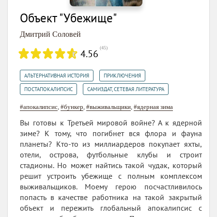
Объект "Убежище"
Дмитрий Соловей
(
45
)
4.56
,
,
АЛЬТЕРНАТИВНАЯ ИСТОРИЯ
ПРИКЛЮЧЕНИЯ
,
ПОСТАПОКАЛИПСИС
САМИЗДАТ, СЕТЕВАЯ ЛИТЕРАТУРА
#апокалипсис
,
#бункер
,
#выживальщики
,
#ядерная зима
Вы готовы к Третьей мировой войне? А к ядерной
зиме? К тому, что погибнет вся флора и фауна
планеты? Кто-то из миллиардеров покупает яхты,
отели, острова, футбольные клубы и строит
стадионы. Но может найтись такой чудак, который
решит устроить убежище с полным комплексом
выживальщиков. Моему герою посчастливилось
попасть в качестве работника на такой закрытый
объект и пережить глобальный апокалипсис с