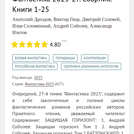
Книги 1-25
Анатолий Дроздов
,
Виктор Гвор
,
Дмитрий Соловей
,
Илья Соломенный
,
Андрей Соболев
,
Александр
Изотов
(
10
)
4.80
,
,
,
БОЕВАЯ ФАНТАСТИКА
ПОПАДАНЦЫ
КОМПИЛЯЦИИ
,
РОССИЙСКАЯ ФАНТАСТИКА
СБОРНИКИ, АЛЬМАНАХИ, АНТОЛОГИИ
Год выхода:
2025
Серия:
Фантастика 2025
(#27)
Очередной, 27-й томик "Фантастика 2025", содержит
в себе законченные и полные циклы
фантастических романов российских авторов.
Приятного чтения, уважаемый читатель!
Содержание: ЗАЩИЩАЯ ГОРИЗОНТ: 1. Андрей
Соболев: Защищая горизонт. Том 1 2. Андрей
Соболев: Защищая горизонт. Том 2 БАТТОНСКИЛЛ: 1.