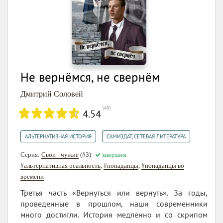
Не вернёмся, не свернём
Дмитрий Соловей
(
48
)
4.54
,
АЛЬТЕРНАТИВНАЯ ИСТОРИЯ
САМИЗДАТ, СЕТЕВАЯ ЛИТЕРАТУРА
Серия:
Свои - чужие
(#3)
завершена
#альтернативная реальность
,
#попаданцы
,
#попаданцы во
времени
Третья часть «Вернуться или вернуть». За годы,
проведенные в прошлом, наши современники
много достигли. История медленно и со скрипом