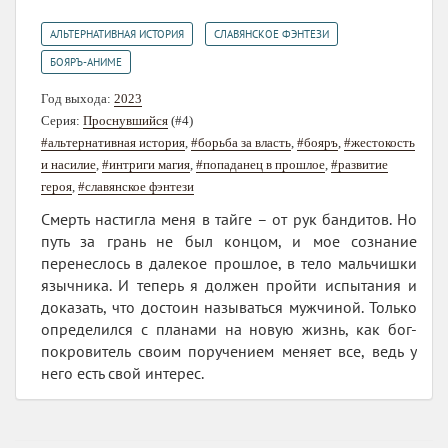
,
,
АЛЬТЕРНАТИВНАЯ ИСТОРИЯ
СЛАВЯНСКОЕ ФЭНТЕЗИ
БОЯРЪ-АНИМЕ
Год выхода:
2023
Серия:
Проснувшийся
(#4)
#альтернативная история
,
#борьба за власть
,
#бояръ
,
#жестокость
и насилие
,
#интриги магия
,
#попаданец в прошлое
,
#развитие
героя
,
#славянское фэнтези
Смерть настигла меня в тайге – от рук бандитов. Но
путь за грань не был концом, и мое сознание
перенеслось в далекое прошлое, в тело мальчишки
язычника. И теперь я должен пройти испытания и
доказать, что достоин называться мужчиной. Только
определился с планами на новую жизнь, как бог-
покровитель своим поручением меняет все, ведь у
него есть свой интерес.