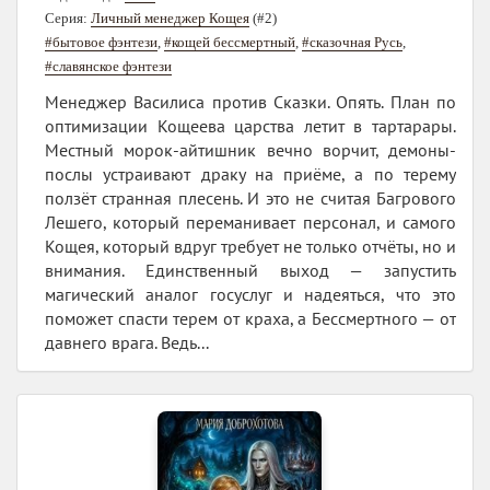
Серия:
Личный менеджер Кощея
(#2)
#бытовое фэнтези
,
#кощей бессмертный
,
#сказочная Русь
,
#славянское фэнтези
Менеджер Василиса против Сказки. Опять. План по
оптимизации Кощеева царства летит в тартарары.
Местный морок-айтишник вечно ворчит, демоны-
послы устраивают драку на приёме, а по терему
ползёт странная плесень. И это не считая Багрового
Лешего, который переманивает персонал, и самого
Кощея, который вдруг требует не только отчёты, но и
внимания. Единственный выход — запустить
магический аналог госуслуг и надеяться, что это
поможет спасти терем от краха, а Бессмертного — от
давнего врага. Ведь...