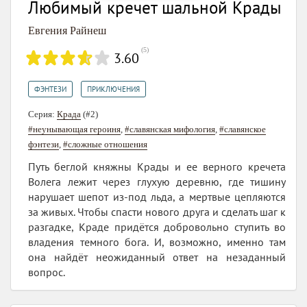
Любимый кречет шальной Крады
Евгения Райнеш
(
5
)
3.60
,
ФЭНТЕЗИ
ПРИКЛЮЧЕНИЯ
Серия:
Крада
(#2)
#неунывающая героиня
,
#славянская мифология
,
#славянское
фэнтези
,
#сложные отношения
Путь беглой княжны Крады и ее верного кречета
Волега лежит через глухую деревню, где тишину
нарушает шепот из-под льда, а мертвые цепляются
за живых. Чтобы спасти нового друга и сделать шаг к
разгадке, Краде придётся добровольно ступить во
владения темного бога. И, возможно, именно там
она найдёт неожиданный ответ на незаданный
вопрос.