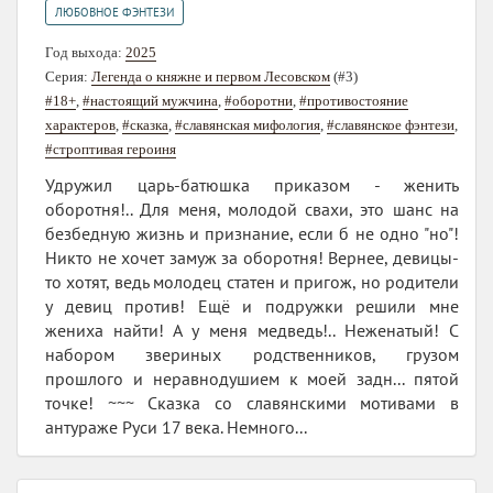
ЛЮБОВНОЕ ФЭНТЕЗИ
Год выхода:
2025
Серия:
Легенда о княжне и первом Лесовском
(#3)
#18+
,
#настоящий мужчина
,
#оборотни
,
#противостояние
характеров
,
#сказка
,
#славянская мифология
,
#славянское фэнтези
,
#строптивая героиня
Удружил царь-батюшка приказом - женить
оборотня!.. Для меня, молодой свахи, это шанс на
безбедную жизнь и признание, если б не одно "но"!
Никто не хочет замуж за оборотня! Вернее, девицы-
то хотят, ведь молодец статен и пригож, но родители
у девиц против! Ещё и подружки решили мне
жениха найти! А у меня медведь!.. Неженатый! С
набором звериных родственников, грузом
прошлого и неравнодушием к моей задн... пятой
точке! ~~~ Сказка со славянскими мотивами в
антураже Руси 17 века. Немного...