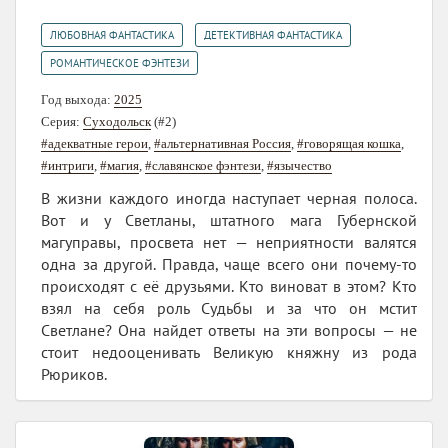
,
,
ЛЮБОВНАЯ ФАНТАСТИКА
ДЕТЕКТИВНАЯ ФАНТАСТИКА
РОМАНТИЧЕСКОЕ ФЭНТЕЗИ
Год выхода:
2025
Серия:
Суходольск
(#2)
#адекватные герои
,
#альтернативная Россия
,
#говорящая кошка
,
#интриги
,
#магия
,
#славянское фэнтези
,
#язычество
В жизни каждого иногда наступает черная полоса.
Вот и у Светланы, штатного мага Губернской
магуправы, просвета нет — неприятности валятся
одна за другой. Правда, чаще всего они почему-то
происходят с её друзьями. Кто виноват в этом? Кто
взял на себя роль Судьбы и за что он мстит
Светлане? Она найдет ответы на эти вопросы — не
стоит недооценивать Великую княжну из рода
Рюриков.