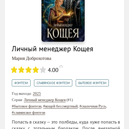
Личный менеджер Кощея
Мария Доброхотова
(
7
)
4.00
,
,
ФЭНТЕЗИ
СЛАВЯНСКОЕ ФЭНТЕЗИ
БЫТОВОЕ ФЭНТЕЗИ
Год выхода:
2025
Серия:
Личный менеджер Кощея
(#1)
#бытовое фэнтези
,
#кощей бессмертный
,
#сказочная Русь
,
#славянское фэнтези
Попасть в сказку — это полбеды, куда хуже попасть в
сказку с тотальным бардаком. После внезапной