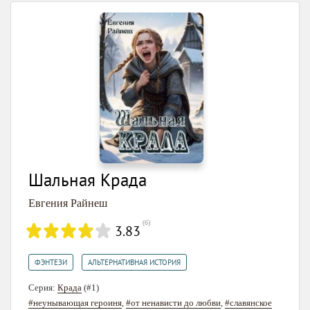
Шальная Крада
Евгения Райнеш
(
6
)
3.83
,
ФЭНТЕЗИ
АЛЬТЕРНАТИВНАЯ ИСТОРИЯ
Серия:
Крада
(#1)
#неунывающая героиня
,
#от ненависти до любви
,
#славянское