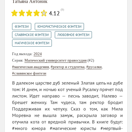
Татьяна Антоник
(
9
)
4.12
,
,
ФЭНТЕЗИ
ЮМОРИСТИЧЕСКОЕ ФЭНТЕЗИ
,
,
СЛАВЯНСКОЕ ФЭНТЕЗИ
ЛЮБОВНОЕ ФЭНТЕЗИ
МАГИЧЕСКОЕ ФЭНТЕЗИ
Год выхода:
2024
Серия:
Магический университет правосудия
(#2)
#магическая академия
,
#ректор и студентка
,
#русалки
,
#славянское фэнтези
В далеком царстве дуб зеленый Златая цепь на дубе
том: И днем, и ночью кот ученый Русалку прячет под
листом. Идет направо — песнь заводит, Налево —
брешет жениху. Там чудеса, там ректор бродит
Поддерживая их чепуху. Сказ о том, как Мила
Моревна не вышла замуж, раскрыла заговор и
отучила кота от вредной привычки. В книге будут:
#много юмора #магические юристы #мертвый-