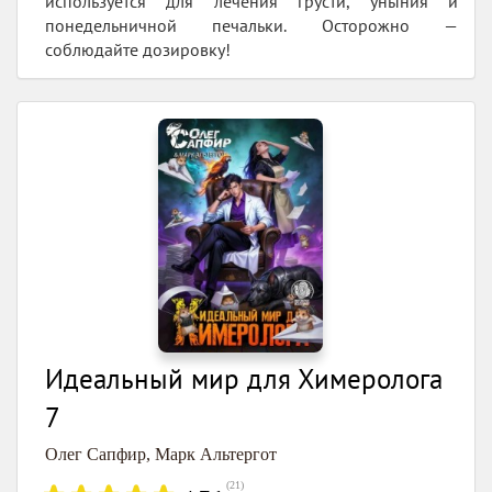
используется для лечения грусти, уныния и
понедельничной печальки. Осторожно —
соблюдайте дозировку!
Идеальный мир для Химеролога
7
Олег Сапфир
,
Марк Альтергот
(
21
)