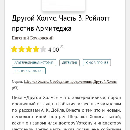
Другой Холмс. Часть 3. Ройлотт
против Армитеджа
Евгений Бочковский
(
1
)
4.00
,
,
,
АЛЬТЕРНАТИВНАЯ ИСТОРИЯ
ДЕТЕКТИВ
ЮМОР: ПРОЧЕЕ
ДЛЯ ВЗРОСЛЫХ 18+
Серия:
Шерлок Холмс. Свободные продолжения
,
Другой Холмс
(#3)
Цикл «Другой Холмс» – это альтернативный, порой
ироничный взгляд на события, известные читателям
по рассказам А. К. Дойла. Вместе с тем это и новый,
несколько иной портрет Шерлока Холмса, такой,
каким он запомнился доктору Уотсону и инспектору
Лестрейду. Третья часть цикла посвящена событиям