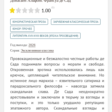
Донасьен Альфонс Франсуа де Сад
(
1
)
1.00
,
,
ЮМОРИСТИЧЕСКАЯ ПРОЗА
ЗАРУБЕЖНАЯ КЛАССИЧЕСКАЯ ПРОЗА
,
ЮМОР: ПРОЧЕЕ
ЛИТЕРАТУРА XVII-XVIII ВЕКОВ (ЭПОХА ПРОСВЕЩЕНИЯ)
Год выхода:
2026
Серия:
Эксклюзивная классика
Провокационные и безжалостно честные работы де
Сада поднимали вопросы о морали и свободе.
Откровенная эротика использовалась лишь как
крючок, цепляющий читательское внимание. Но
истинное лицо маркиза – язвительного сатирика и
парадоксального философа – навсегда затмила
скандальная слава. Де Сада неоднократно
арестовывали и заключали в тюрьму за взгляды и
поступки, и это только ухудшило репутацию
эпатажного автора. Скандальные взгляды и