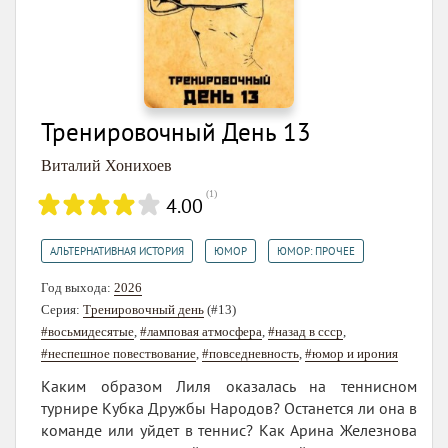
Тренировочный День 13
Виталий Хонихоев
(
1
)
4.00
,
,
АЛЬТЕРНАТИВНАЯ ИСТОРИЯ
ЮМОР
ЮМОР: ПРОЧЕЕ
Год выхода:
2026
Серия:
Тренировочный день
(#13)
#восьмидесятые
,
#ламповая атмосфера
,
#назад в ссср
,
#неспешное повествование
,
#повседневность
,
#юмор и ирония
Каким образом Лиля оказалась на теннисном
турнире Кубка Дружбы Народов? Останется ли она в
команде или уйдет в теннис? Как Арина Железнова