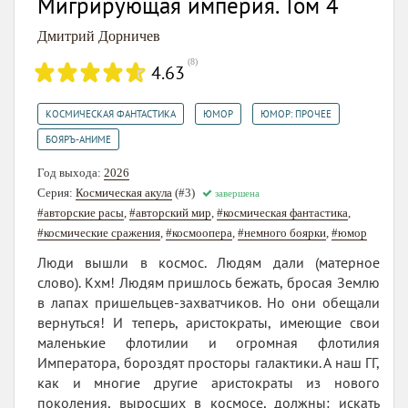
Мигрирующая империя. Том 4
Дмитрий Дорничев
(
8
)
4.63
,
,
,
КОСМИЧЕСКАЯ ФАНТАСТИКА
ЮМОР
ЮМОР: ПРОЧЕЕ
БОЯРЪ-АНИМЕ
Год выхода:
2026
Серия:
Космическая акула
(#3)
завершена
#авторские расы
,
#авторский мир
,
#космическая фантастика
,
#космические сражения
,
#космоопера
,
#немного боярки
,
#юмор
Люди вышли в космос. Людям дали (матерное
слово). Кхм! Людям пришлось бежать, бросая Землю
в лапах пришельцев-захватчиков. Но они обещали
вернуться! И теперь, аристократы, имеющие свои
маленькие флотилии и огромная флотилия
Императора, бороздят просторы галактики. А наш ГГ,
как и многие другие аристократы из нового
поколения, выросших в космосе, должны: искать