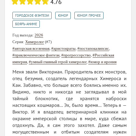
4.76
,
,
,
ГОРОДСКОЕ ФЭНТЕЗИ
ЮМОР
ЮМОР: ПРОЧЕЕ
БОЯРЪ-АНИМЕ
Год выхода:
2026
Серия:
Химеролог
(#7)
#авторская вселенная
,
#аристократы
,
#постапокалипсис
,
#приключенческое фэнтези
,
#прогрессорство
,
#Российская
империя
,
#умный главный герой химеролог
,
#юмор и ирония
Меня звали Викториан. Прародитель всех монстров,
отец безумия, создатель легендарных Химероса и
Каи. Забавно, что больше всего боялись именно их.
Видимо, никто и никогда не заглядывал в мой
тайный блокнотик, где хранятся наброски
настоящих кошмаров... Эх, было время... Теперь я —
Виктор. И я владелец ветеринарной клиники на
окраине имперской столицы в мире, куда сбежал
отдохнуть. Да, я сам этого захотел. Даже самым
могущественным и отбитым создателям нужен